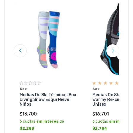
ox
Sox
Sox
Medias De Ski Térmicas Sox
Medias De Ski Térm
Living Snow Esqui Nieve
Warmy Re-circulac
Niños
Unisex
$13.700
$16.701
6 cuotas
sin interés
de
6 cuotas
sin interés
$2.283
$2.784