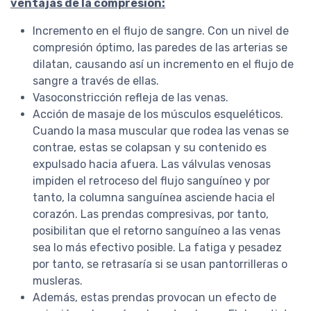
ventajas de la compresión:
abrigo. Cubren incluso las rodillas.
La calidad, impecable. Y el diseño
Incremento en el flujo de sangre. Con un nivel de
es muy lindo también.
COMPRAR
compresión óptimo, las paredes de las arterias se
dilatan, causando así un incremento en el flujo de
sangre a través de ellas.
SOX
Pedido #
Vasoconstricción refleja de las venas.
25734
Acción de masaje de los músculos esqueléticos.
Cuando la masa muscular que rodea las venas se
contrae, estas se colapsan y su contenido es
expulsado hacia afuera. Las válvulas venosas
impiden el retroceso del flujo sanguíneo y por
tanto, la columna sanguínea asciende hacia el
corazón. Las prendas compresivas, por tanto,
posibilitan que el retorno sanguíneo a las venas
sea lo más efectivo posible. La fatiga y pesadez
por tanto, se retrasaría si se usan pantorrilleras o
musleras.
Además, estas prendas provocan un efecto de