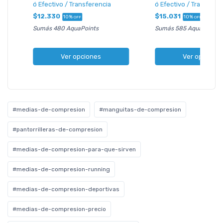
ó Efectivo / Transferencia
ó Efectivo / Transfere
$12.330
$15.031
10%
10%
OFF
OFF
Sumás 480 AquaPoints
Sumás 585 AquaPoints
Ver opciones
Ver opcione
#medias-de-compresion
#manguitas-de-compresion
#pantorrilleras-de-compresion
#medias-de-compresion-para-que-sirven
#medias-de-compresion-running
#medias-de-compresion-deportivas
#medias-de-compresion-precio