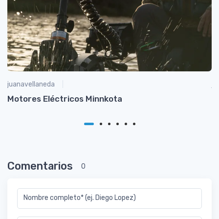
juanavellaneda
ju
Motores Eléctricos Minnkota
C
i
Comentarios
0
Nombre completo* (ej. Diego Lopez)