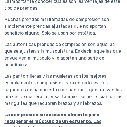
Es importante conocer cuáles son las ventajas de este
tipo de prendas.
Muchas prendas mal llamadas de compresión son
simplemente prendas ajustadas que no aportan
beneficio alguno. Sólo se usan por estética.
Las auténticas prendas de compresión son aquellas
que se ajustan a la musculatura. Es decir, aquellas que
envuelven al músculo y le aportan una serie de
beneficios:
Las pantorrilleras y las musleras son los mejores
Gustavo
complementos compresivos para corredores. Los
Medias Deportivas De
jugadores de baloncesto o de handball, que utilizan los
Compresión Graduada Sox
brazos de manera intensa, también se benefician de las
Secado Unisex
manguitas que recubren brazos y antebrazos.
Ya las usé en entrenamiento en un
día fresco a frío y a las
La compresión sirve esencialmente para
características de una media de
recuperar el músculo de un esfuerzo. Las
compresión le sumo es un buen