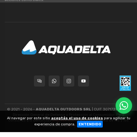
© 2021 - 2026 -
AQUADELTA OUTDOORS SRL
| CUIT 30717393445 -
Dirección General de Defensa y Protección al Consumidor: Para
Al navegar por este sitio
aceptás el uso de cookies
para agilizar tu
consultas y/o denuncias
[ingrese aquí]
| Nación: Defensa de las y los
experiencia de compra.
ENTENDIDO
consumidores
[ingrese aquí]
.