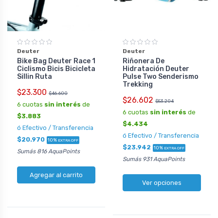
Deuter
Deuter
Bike Bag Deuter Race 1
Riñonera De
Ciclismo Bicis Bicicleta
Hidratación Deuter
Sillin Ruta
Pulse Two Senderismo
Trekking
$23.300
$46.600
$26.602
$53.204
6 cuotas
sin interés
de
6 cuotas
sin interés
de
$3.883
$4.434
ó Efectivo / Transferencia
ó Efectivo / Transferencia
$20.970
10%
EXTRA OFF
$23.942
10%
EXTRA OFF
Sumás 816 AquaPoints
Sumás 931 AquaPoints
Agregar al carrito
Ver opciones