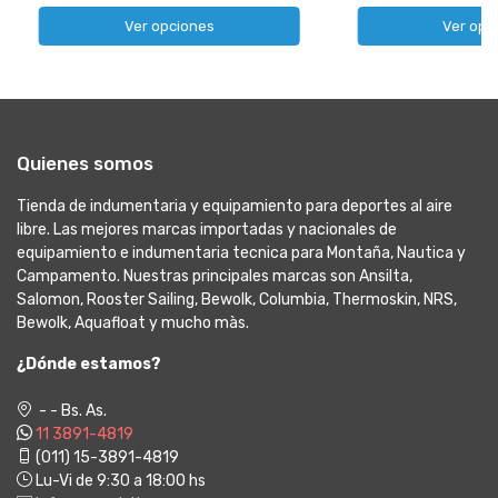
Ver opciones
Ver opc
Quienes somos
Tienda de indumentaria y equipamiento para deportes al aire
libre. Las mejores marcas importadas y nacionales de
equipamiento e indumentaria tecnica para Montaña, Nautica y
Campamento. Nuestras principales marcas son Ansilta,
Salomon, Rooster Sailing, Bewolk, Columbia, Thermoskin, NRS,
Bewolk, Aquafloat y mucho màs.
¿Dónde estamos?
- - Bs. As.
11 3891-4819
(011) 15-3891-4819
Lu-Vi de 9:30 a 18:00 hs