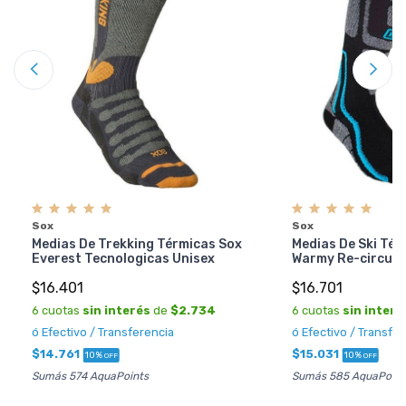
Sox
Sox
Medias De Trekking Térmicas Sox
Medias De Ski Tér
Everest Tecnologicas Unisex
Warmy Re-circula
$16.401
$16.701
6 cuotas
sin interés
de
$2.734
6 cuotas
sin interé
ó Efectivo / Transferencia
ó Efectivo / Transfe
$14.761
$15.031
10%
10%
OFF
OFF
Sumás 574 AquaPoints
Sumás 585 AquaPoint