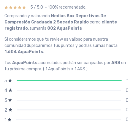
5 / 5.0 - 100% recomendado.
Comprando y valorando
Medias Sox Deportivas De
Compresión Graduada 2 Secado Rapido
como
cliente
registrado
, sumarás
802 AquaPoints
Si consideramos que tu review es valioso para nuestra
comunidad duplicaremos tus puntos y podrás sumas hasta
1.604 AquaPoints
.
Tus
AquaPoints
acumulados podrán ser canjeados por
ARS
en
tu próxima compra. ( 1 AquaPoints = 1 ARS )
1
5
0
4
0
3
0
2
0
1