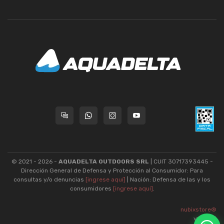
© 2021 - 2026 -
AQUADELTA OUTDOORS SRL
| CUIT 30717393445 -
Dirección General de Defensa y Protección al Consumidor: Para
consultas y/o denuncias
[ingrese aquí]
| Nación: Defensa de las y los
consumidores
[ingrese aquí]
.
nubixstore®
v13.08.1