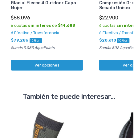
Glacial Fleece 4 Outdoor Capa
Compresión Grad
Mujer
Secado Unisex
$88.096
$22.900
6 cuotas
sin interés
de
$14.683
6 cuotas
sin interé
ó Efectivo / Transferencia
ó Efectivo / Transfe
$79.286
$20.610
10%
10%
OFF
OFF
Sumás 3.083 AquaPoints
Sumás 802 AquaPoint
Ver opciones
Ver opc
También te puede interesar...