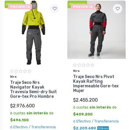
PREVENTA
PREVENTA
PREVENTA
PREVENTA
Nrs
Traje Seco Nrs Pivot
Nrs
Kayak Rafting
Traje Seco Nrs
Impermeable Gore-tex
Navigator Kayak
Mujer
Travesía Semi-dry Suit
Gore-tex Pro Hombre
$2.455.200
$2.976.600
6 cuotas
sin interés
de
6 cuotas
sin interés
de
$409.200
$496.100
ó Efectivo / Transferencia
ó Efectivo / Transferencia
$2.209.680
10%
OFF