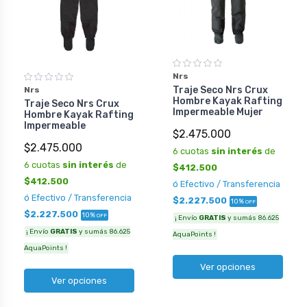
Nrs
Traje Seco Nrs Crux
Nrs
Hombre Kayak Rafting
Traje Seco Nrs Crux
Impermeable Mujer
Hombre Kayak Rafting
Impermeable
$2.475.000
$2.475.000
6 cuotas
sin interés
de
6 cuotas
sin interés
de
$412.500
$412.500
ó Efectivo / Transferencia
ó Efectivo / Transferencia
$2.227.500
10%
OFF
$2.227.500
10%
OFF
¡ Envío
GRATIS
y sumás 86.625
¡ Envío
GRATIS
y sumás 86.625
AquaPoints !
AquaPoints !
Ver opciones
Ver opciones