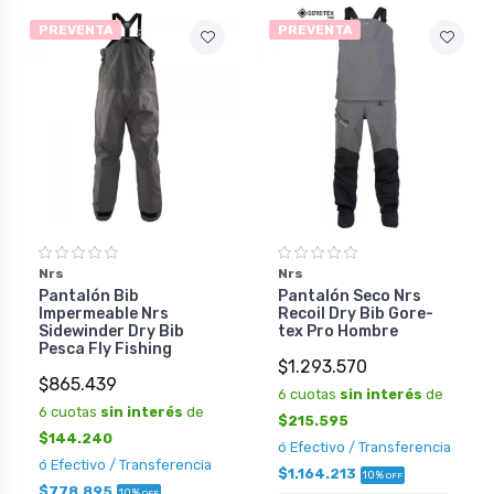
PREVENTA
PREVENTA
Nrs
Nrs
Pantalón Bib
Pantalón Seco Nrs
Impermeable Nrs
Recoil Dry Bib Gore-
Sidewinder Dry Bib
tex Pro Hombre
Pesca Fly Fishing
$1.293.570
$865.439
6 cuotas
sin interés
de
6 cuotas
sin interés
de
$215.595
$144.240
ó Efectivo / Transferencia
ó Efectivo / Transferencia
$1.164.213
10%
OFF
$778.895
10%
OFF