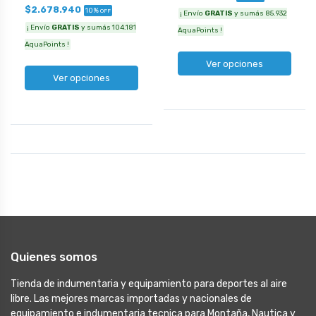
$2.678.940
10%
OFF
¡ Envío
GRATIS
y sumás 85.932
¡ Envío
GRATIS
y sumás 104.181
AquaPoints !
AquaPoints !
Ver opciones
Ver opciones
Quienes somos
Tienda de indumentaria y equipamiento para deportes al aire
libre. Las mejores marcas importadas y nacionales de
equipamiento e indumentaria tecnica para Montaña, Nautica y