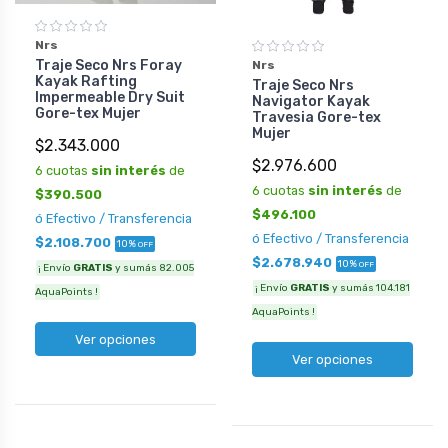
Nrs
Traje Seco Nrs Foray
Nrs
Kayak Rafting
Traje Seco Nrs
Impermeable Dry Suit
Navigator Kayak
Gore-tex Mujer
Travesia Gore-tex
Mujer
$2.343.000
$2.976.600
6 cuotas
sin interés
de
6 cuotas
sin interés
de
$390.500
$496.100
ó Efectivo / Transferencia
ó Efectivo / Transferencia
$2.108.700
10%
OFF
$2.678.940
10%
OFF
¡ Envío
GRATIS
y sumás 82.005
¡ Envío
GRATIS
y sumás 104.181
AquaPoints !
AquaPoints !
Ver opciones
Ver opciones