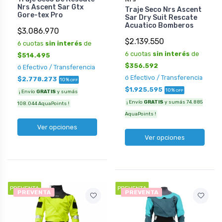
Nrs Ascent Sar Gtx
Traje Seco Nrs Ascent
Gore-tex Pro
Sar Dry Suit Rescate
Acuatico Bomberos
$3.086.970
$2.139.550
6 cuotas
sin interés
de
6 cuotas
sin interés
de
$514.495
$356.592
ó Efectivo / Transferencia
ó Efectivo / Transferencia
$2.778.273
10%
OFF
$1.925.595
10%
OFF
¡ Envío
GRATIS
y sumás
¡ Envío
GRATIS
y sumás 74.885
108.044 AquaPoints !
AquaPoints !
Ver opciones
Ver opciones
PREVENTA
PREVENTA
PREVENTA
PREVENTA