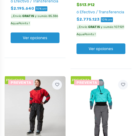
ó Efectivo / Transferencia
$513.912
$2.195.640
10%
OFF
ó Efectivo / Transferencia
¡ Envío
GRATIS
y sumás 85.386
$2.775.123
10%
OFF
AquaPoints !
¡ Envío
GRATIS
y sumás 107.921
AquaPoints !
Ver opciones
Ver opciones
PREVENTA
PREVENTA
PREVENTA
PREVENTA