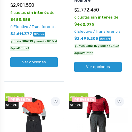
Hombre
$2.901.530
$2.772.450
6 cuotas
sin interés
de
6 cuotas
sin interés
de
$483.588
$462.075
ó Efectivo / Transferencia
ó Efectivo / Transferencia
$2.611.377
10%
OFF
$2.495.205
10%
OFF
¡ Envío
GRATIS
y sumás 101.554
¡ Envío
GRATIS
y sumás 97.036
AquaPoints !
AquaPoints !
Ver opciones
Ver opciones
PREVENTA
PREVENTA
PREVENTA
PREVENTA
NUEVO
NUEVO