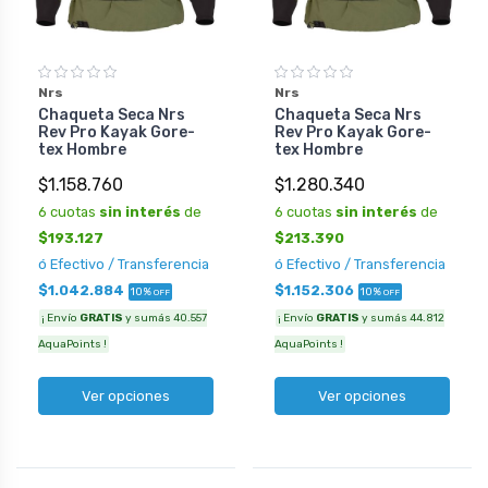
Nrs
Nrs
Chaqueta Seca Nrs
Chaqueta Seca Nrs
Rev Pro Kayak Gore-
Rev Pro Kayak Gore-
tex Hombre
tex Hombre
$1.158.760
$1.280.340
6 cuotas
sin interés
de
6 cuotas
sin interés
de
$193.127
$213.390
ó Efectivo / Transferencia
ó Efectivo / Transferencia
$1.042.884
$1.152.306
10%
10%
OFF
OFF
¡ Envío
GRATIS
y sumás 40.557
¡ Envío
GRATIS
y sumás 44.812
AquaPoints !
AquaPoints !
Ver opciones
Ver opciones