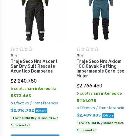
Nrs
Nrs
Traje Seco Nrs Ascent
Traje Seco Nrs Axiom
Sar Dry Suit Rescate
100 Kayak Rafting
Acuatico Bomberos
Impermeable Gore-tex
Mujer
$2.240.780
$2.766.450
6 cuotas
sin interés
de
6 cuotas
sin interés
de
$373.463
$461.075
ó Efectivo / Transferencia
ó Efectivo / Transferencia
$2.016.702
10%
OFF
$2.489.805
10%
OFF
¡ Envío
GRATIS
y sumás 78.427
¡ Envío
GRATIS
y sumás 96.826
AquaPoints !
AquaPoints !