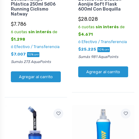
Plástica 250ml Sd06
Aonijie Soft Flask
Running Ciclismo
600ml Con Boquilla
Natway
$28.028
$7.786
6 cuotas
sin interés
de
6 cuotas
sin interés
de
$4.671
$1.298
ó Efectivo / Transferencia
ó Efectivo / Transferencia
$25.225
10%
OFF
$7.007
10%
OFF
Sumás 981 AquaPoints
Sumás 273 AquaPoints
Agregar al carrito
Agregar al carrito