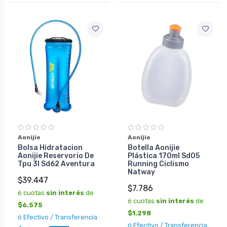
Aonijie
Aonijie
Bolsa Hidratacion
Botella Aonijie
Aonijie Reservorio De
Plástica 170ml Sd05
Tpu 3l Sd62 Aventura
Running Ciclismo
Natway
$39.447
$7.786
6 cuotas
sin interés
de
6 cuotas
sin interés
de
$6.575
$1.298
ó Efectivo / Transferencia
ó Efectivo / Transferencia