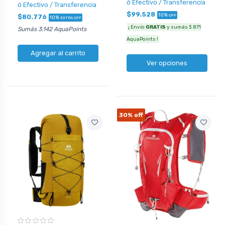
ó Efectivo / Transferencia
ó Efectivo / Transferencia
$99.528
10%
$80.776
OFF
10%
EXTRA OFF
¡ Envío
GRATIS
y sumás 3.871
Sumás 3.142 AquaPoints
AquaPoints !
Agregar al carrito
Ver opciones
30%
off