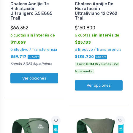
Chaleco Aonijie De
Chaleco Aonijie De
Hidratación
Hidratación
Ultraligero 5.5 E885
Ultraliviano 12 C962
Trail
Trail
$66.352
$150.800
6 cuotas
sin interés
de
6 cuotas
sin interés
de
$11.059
$25.133
ó Efectivo / Transferencia
ó Efectivo / Transferencia
$59.717
$135.720
10%
10%
OFF
OFF
Sumás 2.323 AquaPoints
¡ Envío
GRATIS
y sumás 5.278
AquaPoints !
Ver opciones
Ver opciones