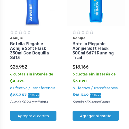
Aonijie
Aonijie
Botella Plegable
Botella Plegable
Aonijie Soft Flask
Aonijie Soft Flask
350ml Con Boquilla
500ml Sd71 Running
Sd13
Trail
$25.952
$18.166
6 cuotas
sin interés
de
6 cuotas
sin interés
de
$4.325
$3.028
ó Efectivo / Transferencia
ó Efectivo / Transferencia
$23.357
$16.349
10%
10%
OFF
OFF
Sumás 909 AquaPoints
Sumás 636 AquaPoints
Agregar al carrito
Agregar al carrito