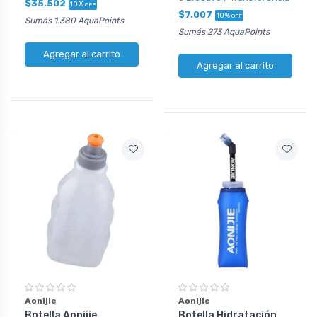
$35.502
10%
OFF
$7.007
10%
OFF
Sumás 1.380 AquaPoints
Sumás 273 AquaPoints
Agregar al carrito
Agregar al carrito
Aonijie
Aonijie
Botella Aonijie
Botella Hidratación