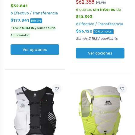
$62.358
$95.936
$32.841
6 cuotas
sin interés
de
ó Efectivo / Transferencia
$10.393
$177.341
10%
OFF
ó Efectivo / Transferencia
¡ Envío
GRATIS
y sumás 6.896
$56.122
10%
EXTRA OFF
AquaPoints !
Sumás 2.183 AquaPoints
Ver opciones
Ver opciones