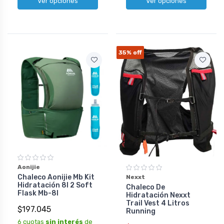
Ver opciones
Ver opciones
35%
off
Aonijie
Chaleco Aonijie Mb Kit
Nexxt
Hidratación 8l 2 Soft
Chaleco De
Flask Mb-8l
Hidratación Nexxt
Trail Vest 4 Litros
$197.045
Running
6 cuotas
sin interés
de