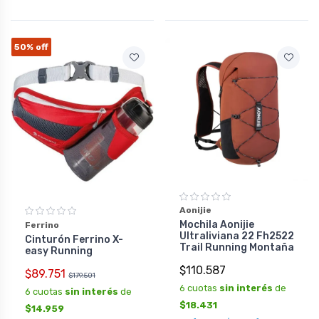
50%
off
Aonijie
Mochila Aonijie
Ferrino
Ultraliviana 22 Fh2522
Cinturón Ferrino X-
Trail Running Montaña
easy Running
$110.587
$89.751
$179.501
6 cuotas
sin interés
de
6 cuotas
sin interés
de
$18.431
$14.959