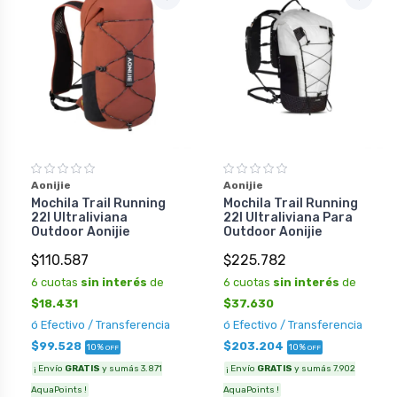
Aonijie
Aonijie
Mochila Trail Running
Mochila Trail Running
22l Ultraliviana
22l Ultraliviana Para
Outdoor Aonijie
Outdoor Aonijie
$110.587
$225.782
6 cuotas
sin interés
de
6 cuotas
sin interés
de
$18.431
$37.630
ó Efectivo / Transferencia
ó Efectivo / Transferencia
$99.528
$203.204
10%
10%
OFF
OFF
¡ Envío
GRATIS
y sumás 3.871
¡ Envío
GRATIS
y sumás 7.902
AquaPoints !
AquaPoints !