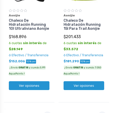
Aonijie
Aonijie
Chaleco De
Chaleco De
Hidratación Running
Hidratación Running
10l Ultraliviano Aonijie
15l Para Trail Aonijie
$168.896
$201.433
6 cuotas
sin interés
de
6 cuotas
sin interés
de
$28.149
$33.572
ó Efectivo / Transferencia
ó Efectivo / Transferencia
$152.006
$181.290
10%
10%
OFF
OFF
¡ Envío
GRATIS
y sumás 5.911
¡ Envío
GRATIS
y sumás 7.050
AquaPoints !
AquaPoints !
Ver opciones
Ver opciones