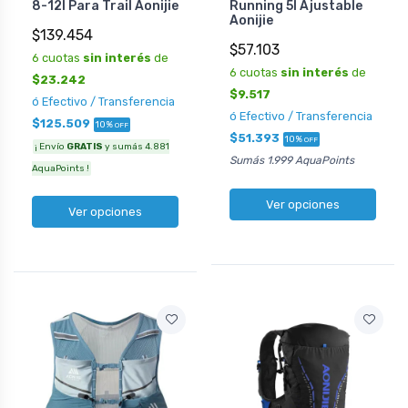
8-12l Para Trail Aonijie
Running 5l Ajustable
Aonijie
$139.454
$57.103
6 cuotas
sin interés
de
6 cuotas
sin interés
de
$23.242
$9.517
ó Efectivo / Transferencia
ó Efectivo / Transferencia
$125.509
10%
OFF
$51.393
10%
OFF
¡ Envío
GRATIS
y sumás 4.881
Sumás 1.999 AquaPoints
AquaPoints !
Ver opciones
Ver opciones