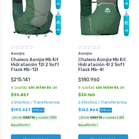
Aonijie
Aonijie
Chaleco Aonijie Mb Kit
Chaleco Aonijie Mb Kit
Hidratación 12l 2 Soft
Hidratación 4l 2 Soft
Flask Mb-12l
Flask Mb-4l
$215.141
$180.960
6 cuotas
sin interés
de
6 cuotas
sin interés
de
$35.857
$30.160
ó Efectivo / Transferencia
ó Efectivo / Transferencia
$193.627
$162.864
10%
10%
OFF
OFF
¡ Envío
GRATIS
y sumás 7.530
¡ Envío
GRATIS
y sumás 6.334
AquaPoints !
AquaPoints !