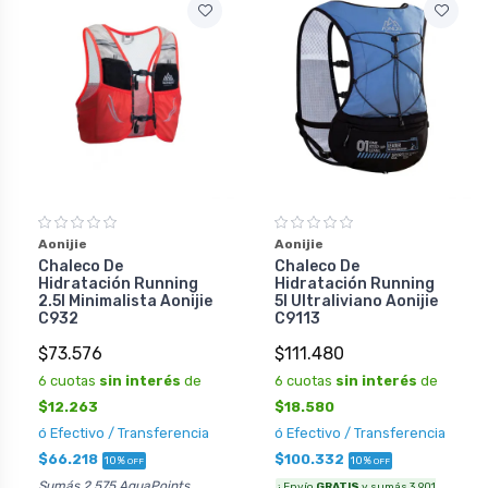
Aonijie
Aonijie
Chaleco De
Chaleco De
Hidratación Running
Hidratación Running
2.5l Minimalista Aonijie
5l Ultraliviano Aonijie
C932
C9113
$73.576
$111.480
6 cuotas
sin interés
de
6 cuotas
sin interés
de
$12.263
$18.580
ó Efectivo / Transferencia
ó Efectivo / Transferencia
$66.218
$100.332
10%
10%
OFF
OFF
Sumás 2.575 AquaPoints
¡ Envío
GRATIS
y sumás 3.901