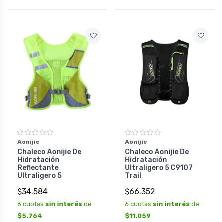
Aonijie
Aonijie
Chaleco Aonijie De
Chaleco Aonijie De
Hidratación
Hidratación
Reflectante
Ultraligero 5 C9107
Ultraligero 5
Trail
$34.584
$66.352
6 cuotas
sin interés
de
6 cuotas
sin interés
de
$5.764
$11.059