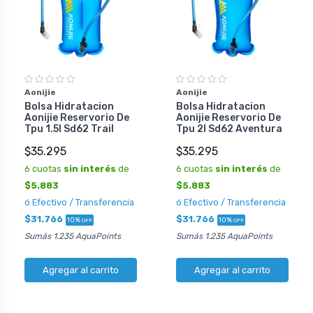
Aonijie
Aonijie
Bolsa Hidratacion
Bolsa Hidratacion
Aonijie Reservorio De
Aonijie Reservorio De
Tpu 1.5l Sd62 Trail
Tpu 2l Sd62 Aventura
$35.295
$35.295
6 cuotas
sin interés
de
6 cuotas
sin interés
de
$5.883
$5.883
ó Efectivo / Transferencia
ó Efectivo / Transferencia
$31.766
$31.766
10%
10%
OFF
OFF
Sumás 1.235 AquaPoints
Sumás 1.235 AquaPoints
Agregar al carrito
Agregar al carrito