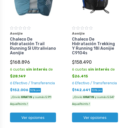
Aonijie
Aonijie
Chaleco De
Chaleco De
Hidratación Trail
Hidratación Trekking
Running 5l Ultraliviano
Y Running 18l Aonijie
Aonijie
C9104s
$168.896
$158.490
6 cuotas
sin interés
de
6 cuotas
sin interés
de
$28.149
$26.415
ó Efectivo / Transferencia
ó Efectivo / Transferencia
$152.006
$142.641
10%
10%
OFF
OFF
¡ Envío
GRATIS
y sumás 5.911
¡ Envío
GRATIS
y sumás 5.547
AquaPoints !
AquaPoints !
Ver opciones
Ver opciones