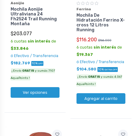
Aonijie
Mochila Aonijie
Ferrino
Ultraliviana 24
Mochila De
Fh2524 Trail Running
Hidratación Ferrino X-
Montaña
cross 12 Litros
Running
$203.077
$116.200
$166.000
6 cuotas
sin interés
de
6 cuotas
sin interés
de
$33.846
$19.367
ó Efectivo / Transferencia
ó Efectivo / Transferencia
$182.769
10%
OFF
$104.580
10%
EXTRA OFF
¡ Envío
GRATIS
y sumás 7.107
¡ Envío
GRATIS
y sumás 4.067
AquaPoints !
AquaPoints !
Ver opciones
Agregar al carrito