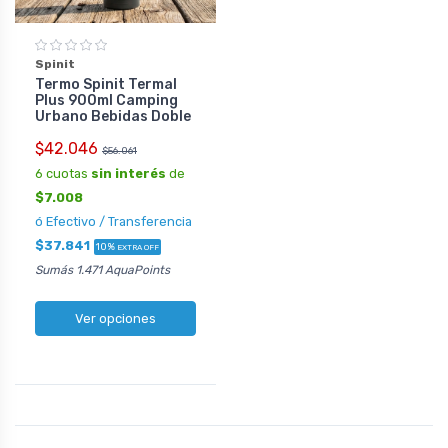
Spinit
Termo Spinit Termal
Plus 900ml Camping
Urbano Bebidas Doble
$42.046
$56.061
6 cuotas
sin interés
de
$7.008
ó Efectivo / Transferencia
$37.841
10%
EXTRA OFF
Sumás 1.471 AquaPoints
Ver opciones