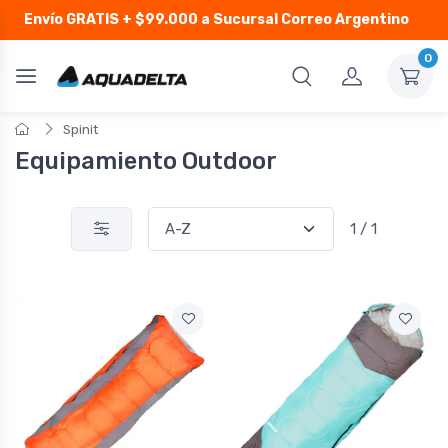
Envío GRATIS
+ $99.000 a Sucursal Correo Argentino
0
Spinit
Equipamiento Outdoor
1 / 1