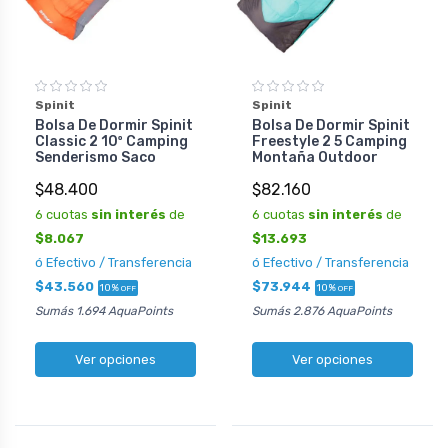
Spinit
Spinit
Bolsa De Dormir Spinit
Bolsa De Dormir Spinit
Classic 2 10º Camping
Freestyle 2 5 Camping
Senderismo Saco
Montaña Outdoor
$48.400
$82.160
6 cuotas
sin interés
de
6 cuotas
sin interés
de
$8.067
$13.693
ó Efectivo / Transferencia
ó Efectivo / Transferencia
$43.560
$73.944
10%
10%
OFF
OFF
MARCELO A.
Sumás 1.694 AquaPoints
Sumás 2.876 AquaPoints
Sombrilla Playera Spinit
Bolsa De Dorm
Rompeviento 2.5 Playa Sombirlla
Trekking Sac
Ver opciones
Ver opciones
Muy buen producto, relación precio
No la he estren
calidad excelente, cumplió las
buena calidad y 
expectativas y es perfecta para la
Esperemos cump
playa, un producto genial. Muy fácil de
especificaciones