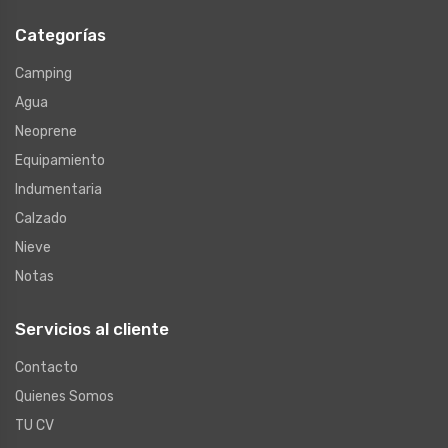
Categorías
Camping
Agua
Neoprene
Equipamiento
Indumentaria
Calzado
Nieve
Notas
Servicios al cliente
Contacto
Quienes Somos
TU CV