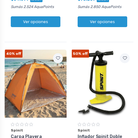
Sumás 2.524 AquaPoints
Sumás 2.850 AquaPoints
Ver opciones
Ver opciones
40%
off
50%
off
Spinit
Spinit
Carpa Playera
Inflador Spinit Doble