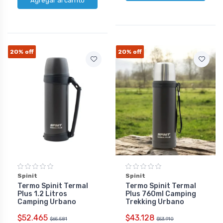
Agregar al carrito
20%
off
20%
off
Spinit
Spinit
Termo Spinit Termal
Termo Spinit Termal
Plus 1.2 Litros
Plus 760ml Camping
Camping Urbano
Trekking Urbano
$52.465
$43.128
$65.581
$53.910