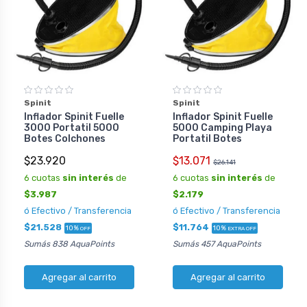
Spinit
Spinit
Inflador Spinit Fuelle
Inflador Spinit Fuelle
3000 Portatil 5000
5000 Camping Playa
Botes Colchones
Portatil Botes
$23.920
$13.071
$26.141
6 cuotas
sin interés
de
6 cuotas
sin interés
de
$3.987
$2.179
ó Efectivo / Transferencia
ó Efectivo / Transferencia
$21.528
$11.764
10%
10%
OFF
EXTRA OFF
Sumás 838 AquaPoints
Sumás 457 AquaPoints
Agregar al carrito
Agregar al carrito