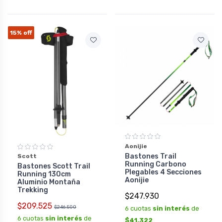
15%
off
Aonijie
Bastones Trail
Scott
Running Carbono
Bastones Scott Trail
Plegables 4 Secciones
Running 130cm
Aonijie
Aluminio Montaña
Trekking
$247.930
$209.525
$246.500
6 cuotas
sin interés
de
6 cuotas
sin interés
de
$41.322