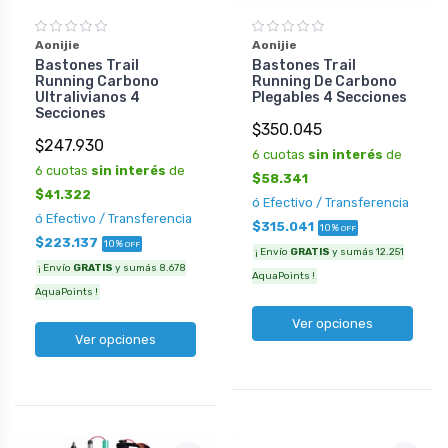
Aonijie
Aonijie
Bastones Trail
Bastones Trail
Running Carbono
Running De Carbono
Ultralivianos 4
Plegables 4 Secciones
Secciones
$350.045
$247.930
6 cuotas
sin interés
de
6 cuotas
sin interés
de
$58.341
$41.322
ó Efectivo / Transferencia
ó Efectivo / Transferencia
$315.041
10%
OFF
$223.137
10%
OFF
¡ Envío
GRATIS
y sumás 12.251
¡ Envío
GRATIS
y sumás 8.678
AquaPoints !
AquaPoints !
Ver opciones
Ver opciones