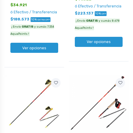
$34.921
ó Efectivo / Transferencia
ó Efectivo / Transferencia
$223.137
10%
OFF
$188.573
10%
EXTRA OFF
¡ Envío
GRATIS
y sumás 8.678
¡ Envío
GRATIS
y sumás 7.334
AquaPoints !
AquaPoints !
Ver opciones
Ver opciones