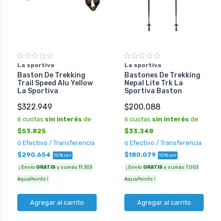
La sportiva
La sportiva
Baston De Trekking
Bastones De Trekking
Trail Speed Alu Yellow
Nepal Lite Trk La
La Sportiva
Sportiva Baston
$322.949
$200.088
6 cuotas
sin interés
de
6 cuotas
sin interés
de
$53.825
$33.348
ó Efectivo / Transferencia
ó Efectivo / Transferencia
$290.654
$180.079
10%
10%
OFF
OFF
¡ Envío
GRATIS
y sumás 11.303
¡ Envío
GRATIS
y sumás 7.003
AquaPoints !
AquaPoints !
Agregar al carrito
Agregar al carrito