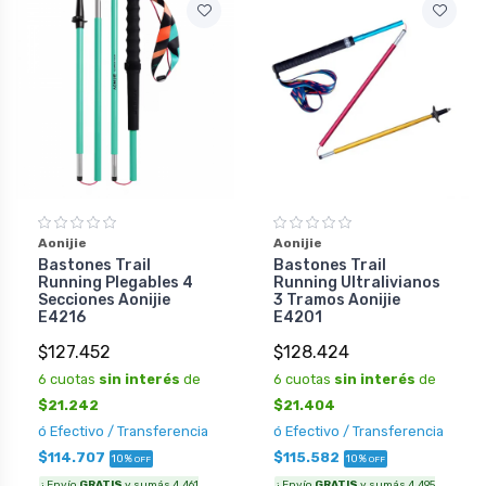
Aonijie
Aonijie
Bastones Trail
Bastones Trail
Running Plegables 4
Running Ultralivianos
Secciones Aonijie
3 Tramos Aonijie
E4216
E4201
$127.452
$128.424
6 cuotas
sin interés
de
6 cuotas
sin interés
de
$21.242
$21.404
ó Efectivo / Transferencia
ó Efectivo / Transferencia
$114.707
$115.582
10%
10%
OFF
OFF
¡ Envío
GRATIS
y sumás 4.461
¡ Envío
GRATIS
y sumás 4.495