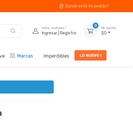
Donde está mi pedido?
0
Hola, invitado !
Mi carrito
Ingresar | Registro
$0
LO NUEVO !
ve
Marcas
Imperdibles
a