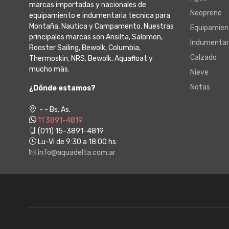
marcas importadas y nacionales de
Neoprene
equipamiento e indumentaria tecnica para
Montaña, Nautica y Campamento. Nuestras
Equipamien
principales marcas son Ansilta, Salomon,
Indumentar
Rooster Sailing, Bewolk, Columbia,
Calzado
Thermoskin, NRS, Bewolk, Aquafloat y
mucho màs.
Nieve
Notas
¿Dónde estamos?
- - Bs. As.
11 3891-4819
(011) 15-3891-4819
Lu-Vi de 9:30 a 18:00 hs
info@aquadelta.com.ar