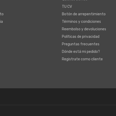
TU CV
to
Botón de arrepentimiento
ia
Términos y condiciones
Reembolso y devoluciones
Políticas de privacidad
Preguntas frecuentes
Dónde está mi pedido?
Registrate como cliente