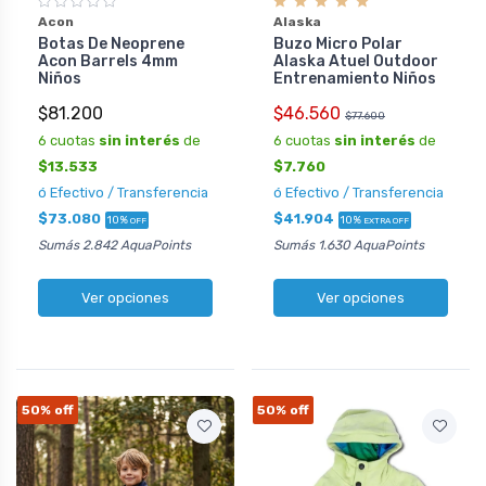
Acon
Alaska
Botas De Neoprene
Buzo Micro Polar
Acon Barrels 4mm
Alaska Atuel Outdoor
Niños
Entrenamiento Niños
$81.200
$46.560
$77.600
6 cuotas
sin interés
de
6 cuotas
sin interés
de
$13.533
$7.760
ó Efectivo / Transferencia
ó Efectivo / Transferencia
$73.080
$41.904
10%
10%
OFF
EXTRA OFF
Sumás 2.842 AquaPoints
Sumás 1.630 AquaPoints
Ver opciones
Ver opciones
50%
off
50%
off