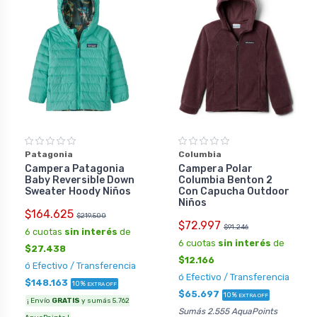
Patagonia
Columbia
Campera Patagonia
Campera Polar
Baby Reversible Down
Columbia Benton 2
Sweater Hoody Niños
Con Capucha Outdoor
Niños
$164.625
$219.500
$72.997
$91.246
6 cuotas
sin interés
de
6 cuotas
sin interés
de
$27.438
$12.166
ó Efectivo / Transferencia
ó Efectivo / Transferencia
$148.163
10%
EXTRA OFF
$65.697
10%
EXTRA OFF
¡ Envío
GRATIS
y sumás 5.762
Sumás 2.555 AquaPoints