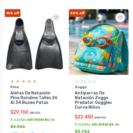
15%
off
50%
off
Pino
Zoggs
Aletas De Natación
Antiparras De
Pino Rondine Talles 26
Natación Zoggs
Al 34 Buceo Patas
Predator Goggles
Curva Niños
$29.760
$35.012
$22.450
$44.900
6 cuotas
sin interés
de
6 cuotas
sin interés
de
$4.960
$3.742