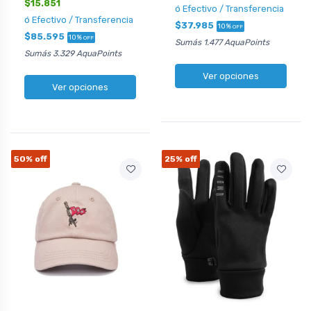
$15.851
ó Efectivo / Transferencia
ó Efectivo / Transferencia
$37.985
10%
OFF
$85.595
10%
OFF
Sumás 1.477 AquaPoints
Sumás 3.329 AquaPoints
Ver opciones
Ver opciones
50%
off
25%
off