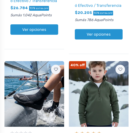
ó Efectivo / Transferencia
ó Efectivo / Transferencia
$26.784
10%
EXTRA OFF
$20.205
10%
EXTRA OFF
Sumás 1.042 AquaPoints
Sumás 786 AquaPoints
Ver opciones
Ver opciones
40%
off