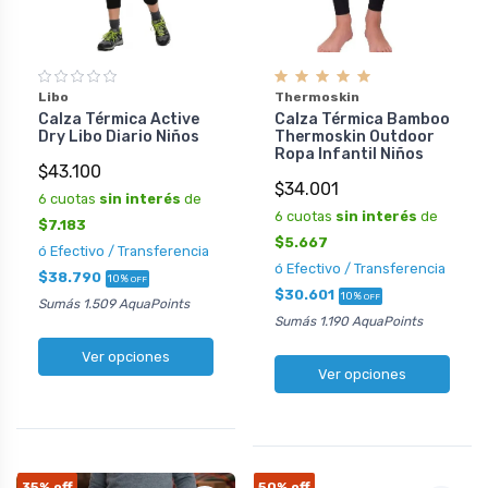
Libo
Thermoskin
Calza Térmica Active
Calza Térmica Bamboo
Dry Libo Diario Niños
Thermoskin Outdoor
Ropa Infantil Niños
$43.100
$34.001
6 cuotas
sin interés
de
6 cuotas
sin interés
de
$7.183
$5.667
ó Efectivo / Transferencia
ó Efectivo / Transferencia
$38.790
10%
OFF
$30.601
10%
OFF
Sumás 1.509 AquaPoints
Sumás 1.190 AquaPoints
Ver opciones
Ver opciones
35%
off
50%
off