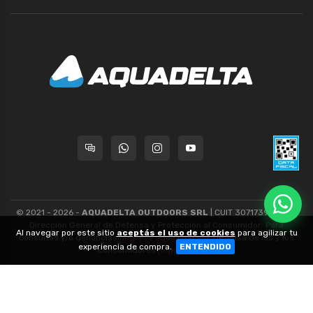
© 2021 - 2026 -
AQUADELTA OUTDOORS SRL
| CUIT 30717393445 -
Dirección General de Defensa y Protección al Consumidor: Para
Al navegar por este sitio
aceptás el uso de cookies
para agilizar tu
consultas y/o denuncias
[ingrese aquí]
| Nación: Defensa de las y los
experiencia de compra.
ENTENDIDO
consumidores
[ingrese aquí]
.
nubixstore®
v13.08.1