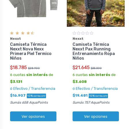
Nexxt
Nexxt
Camiseta Térmica
Camiseta Térmica
Nexxt Nova Nexx
Nexxt Pax Running
Primera Piel Termico
Entrenamiento Ropa
Niños
Niños
$18.785
$21.645
$28.900
$33.300
6 cuotas
sin interés
de
6 cuotas
sin interés
de
$3.131
$3.608
ó Efectivo / Transferencia
ó Efectivo / Transferencia
$16.907
$19.481
10%
10%
EXTRA OFF
EXTRA OFF
Sumás 658 AquaPoints
Sumás 757 AquaPoints
Ver opciones
Ver opciones