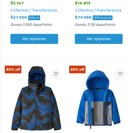
$5.167
$14.813
ó Efectivo / Transferencia
ó Efectivo / Transferencia
$27.900
$79.988
10%
10%
OFF
EXTRA OFF
Sumás 1.085 AquaPoints
Sumás 3.110 AquaPoints
Ver opciones
Ver opciones
30%
off
25%
off