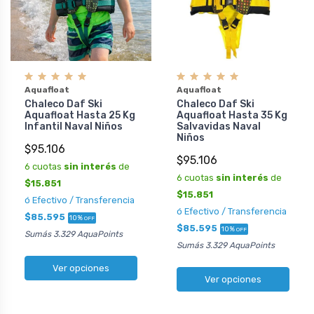
Aquafloat
Aquafloat
Chaleco Daf Ski
Chaleco Daf Ski
Aquafloat Hasta 25 Kg
Aquafloat Hasta 35 Kg
Infantil Naval Niños
Salvavidas Naval
Niños
$95.106
$95.106
6 cuotas
sin interés
de
6 cuotas
sin interés
de
$15.851
$15.851
ó Efectivo / Transferencia
ó Efectivo / Transferencia
$85.595
10%
OFF
$85.595
10%
OFF
Sumás 3.329 AquaPoints
Sumás 3.329 AquaPoints
Ver opciones
Ver opciones