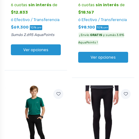
6 cuotas
sin interés
de
6 cuotas
sin interés
de
$12.833
$18.167
ó Efectivo / Transferencia
ó Efectivo / Transferencia
$69.300
$98.100
10%
10%
OFF
OFF
Sumás 2.695 AquaPoints
¡ Envío
GRATIS
y sumás 3.815
AquaPoints !
Ver opciones
Ver opciones