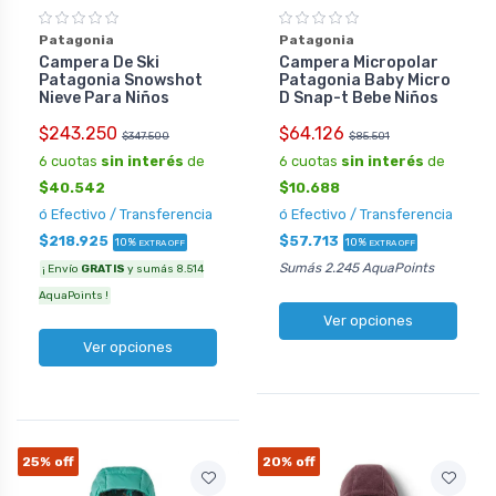
Patagonia
Patagonia
Campera De Ski
Campera Micropolar
Patagonia Snowshot
Patagonia Baby Micro
Nieve Para Niños
D Snap-t Bebe Niños
$243.250
$64.126
$347.500
$85.501
6 cuotas
sin interés
de
6 cuotas
sin interés
de
$40.542
$10.688
ó Efectivo / Transferencia
ó Efectivo / Transferencia
$218.925
$57.713
10%
10%
EXTRA OFF
EXTRA OFF
Sumás 2.245 AquaPoints
¡ Envío
GRATIS
y sumás 8.514
AquaPoints !
Ver opciones
Ver opciones
25%
off
20%
off