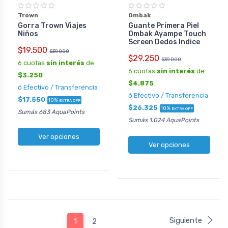
Trown
Ombak
Gorra Trown Viajes
Guante Primera Piel
Niños
Ombak Ayampe Touch
Screen Dedos Indice
$19.500
$39.000
$29.250
$39.000
6 cuotas
sin interés
de
6 cuotas
sin interés
de
$3.250
$4.875
ó Efectivo / Transferencia
ó Efectivo / Transferencia
$17.550
10%
EXTRA OFF
$26.325
10%
EXTRA OFF
Sumás 683 AquaPoints
Sumás 1.024 AquaPoints
Ver opciones
Ver opciones
Siguiente
1
2