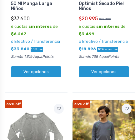
50 Ml Manga Larga
Optimist Secado Piel
Niños
Niños
$37.600
$20.995
$32.300
6 cuotas
sin interés
de
6 cuotas
sin interés
de
$6.267
$3.499
ó Efectivo / Transferencia
ó Efectivo / Transferencia
$33.840
$18.896
10%
10%
OFF
EXTRA OFF
Sumás 1.316 AquaPoints
Sumás 735 AquaPoints
Ver opciones
Ver opciones
35%
off
35%
off