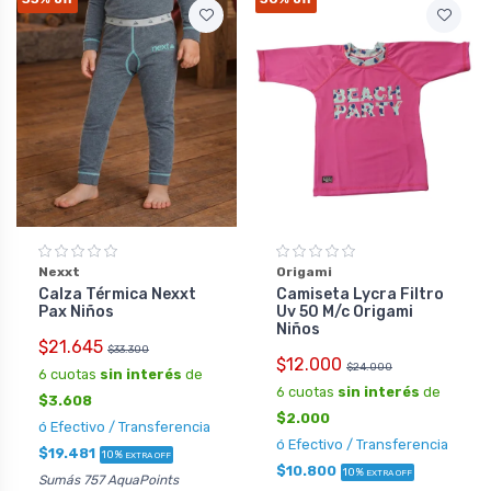
Nexxt
Origami
Calza Térmica Nexxt
Camiseta Lycra Filtro
Pax Niños
Uv 50 M/c Origami
Niños
$21.645
$33.300
$12.000
$24.000
6 cuotas
sin interés
de
6 cuotas
sin interés
de
$3.608
$2.000
ó Efectivo / Transferencia
ó Efectivo / Transferencia
$19.481
10%
EXTRA OFF
$10.800
10%
EXTRA OFF
Sumás 757 AquaPoints