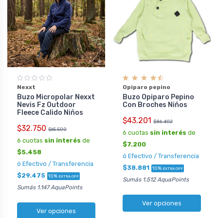
Opiparo pepino
Nexxt
Buzo Opiparo Pepino
Buzo Micropolar Nexxt
Con Broches Niños
Nevis Fz Outdoor
Fleece Calido Niños
$43.201
$86.402
$32.750
$65.500
6 cuotas
sin interés
de
6 cuotas
sin interés
de
$7.200
$5.458
ó Efectivo / Transferencia
ó Efectivo / Transferencia
$38.881
10%
EXTRA OFF
$29.475
10%
EXTRA OFF
Sumás 1.512 AquaPoints
Sumás 1.147 AquaPoints
Ver opciones
Ver opciones