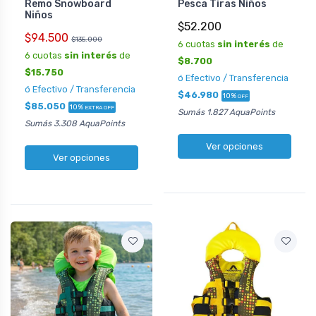
Remo Snowboard
Pesca Tiras Niños
Niños
$52.200
$94.500
$135.000
6 cuotas
sin interés
de
6 cuotas
sin interés
de
$8.700
$15.750
ó Efectivo / Transferencia
ó Efectivo / Transferencia
$46.980
10%
OFF
$85.050
10%
EXTRA OFF
Sumás 1.827 AquaPoints
Sumás 3.308 AquaPoints
Ver opciones
Ver opciones