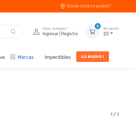
Donde está mi pedido?
0
Hola, invitado !
Mi carrito
Ingresar | Registro
$0
LO NUEVO !
ve
Marcas
Imperdibles
1 / 1