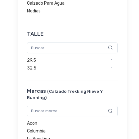
Calzado Para Agua
Medias
TALLE
29.5
1
32.5
1
Marcas
(Calzado Trekking Nieve Y
Running)
Acon
Columbia
La Sportiva