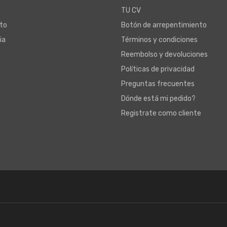
TU CV
to
Botón de arrepentimiento
ia
Términos y condiciones
Reembolso y devoluciones
Políticas de privacidad
Preguntas frecuentes
Dónde está mi pedido?
Registrate como cliente