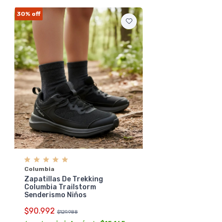
30%
off
Columbia
Zapatillas De Trekking
Columbia Trailstorm
Senderismo Niños
$90.992
$129.988