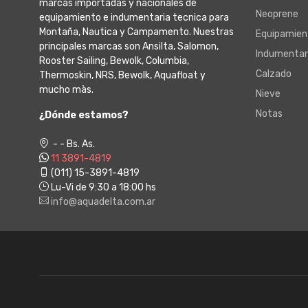
marcas importadas y nacionales de
Neoprene
equipamiento e indumentaria tecnica para
Montaña, Nautica y Campamento. Nuestras
Equipamien
principales marcas son Ansilta, Salomon,
Indumentar
Rooster Sailing, Bewolk, Columbia,
Calzado
Thermoskin, NRS, Bewolk, Aquafloat y
mucho màs.
Nieve
Notas
¿Dónde estamos?
- - Bs. As.
11 3891-4819
(011) 15-3891-4819
Lu-Vi de 9:30 a 18:00 hs
info@aquadelta.com.ar