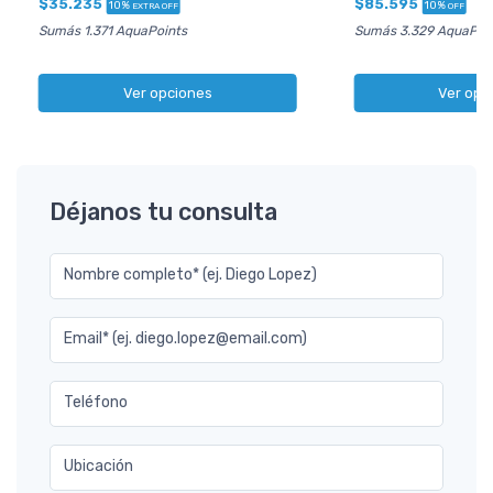
$35.235
$85.595
10%
10%
EXTRA OFF
OFF
Sumás 1.371 AquaPoints
Sumás 3.329 AquaPoi
Ver opciones
Ver opc
Déjanos tu consulta
Nombre completo* (ej. Diego Lopez)
Email* (ej. diego.lopez@email.com)
Teléfono
Ubicación