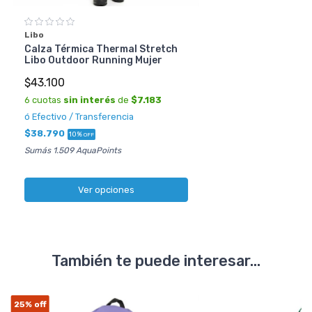
Libo
Calza Térmica Thermal Stretch
Libo Outdoor Running Mujer
$43.100
6 cuotas
sin interés
de
$7.183
ó Efectivo / Transferencia
$38.790
10%
OFF
Sumás 1.509 AquaPoints
Ver opciones
También te puede interesar...
25%
off