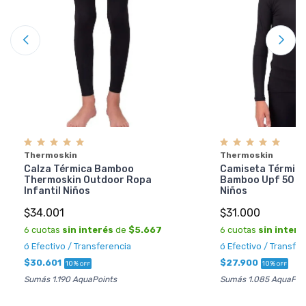
Thermoskin
Thermoskin
Calza Térmica Bamboo
Camiseta Térmic
Thermoskin Outdoor Ropa
Bamboo Upf 50 O
Infantil Niños
Niños
$34.001
$31.000
6 cuotas
sin interés
de
$5.667
6 cuotas
sin interé
ó Efectivo / Transferencia
ó Efectivo / Transfe
$30.601
$27.900
10%
10%
OFF
OFF
Sumás 1.190 AquaPoints
Sumás 1.085 AquaPoi