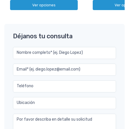
Ver opciones
Ver opc
Déjanos tu consulta
Nombre completo* (ej. Diego Lopez)
Email* (ej. diego.lopez@email.com)
Teléfono
Ubicación
Por favor describa en detalle su solicitud