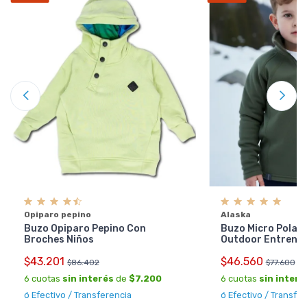
Opiparo pepino
Alaska
Buzo Opiparo Pepino Con
Buzo Micro Polar 
Broches Niños
Outdoor Entrenam
$43.201
$46.560
$86.402
$77.600
6 cuotas
sin interés
de
$7.200
6 cuotas
sin interé
ó Efectivo / Transferencia
ó Efectivo / Transfe