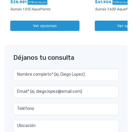
$38.881
$41.904
10%
10%
EXTRA OFF
EXTRA OFF
Sumás 1.512 AquaPoints
Sumás 1.630 AquaPoin
Ver opciones
Ver opc
Déjanos tu consulta
Nombre completo* (ej. Diego Lopez)
Email* (ej. diego.lopez@email.com)
Teléfono
Ubicación