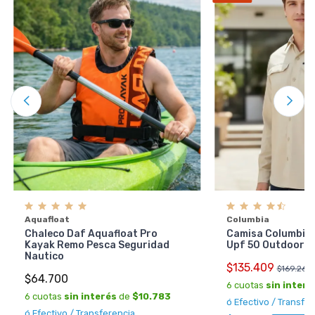
Aquafloat
Columbia
Chaleco Daf Aquafloat Pro
Camisa Columbia S
Kayak Remo Pesca Seguridad
Upf 50 Outdoor S
Nautico
$135.409
$169.261
$64.700
6 cuotas
sin interé
6 cuotas
sin interés
de
$10.783
ó Efectivo / Transfe
ó Efectivo / Transferencia