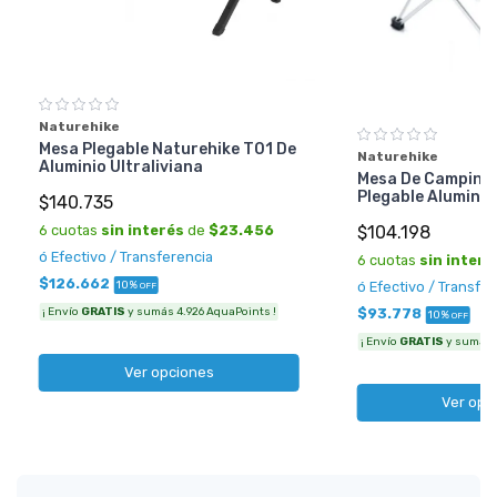
Naturehike
Mesa Plegable Naturehike T01 De
Naturehike
Aluminio Ultraliviana
Mesa De Camping 
Plegable Alumini
$140.735
$104.198
6 cuotas
sin interés
de
$23.456
ó Efectivo / Transferencia
6 cuotas
sin interé
$126.662
ó Efectivo / Transfe
10%
OFF
$93.778
¡ Envío
GRATIS
y sumás 4.926 AquaPoints !
10%
OFF
¡ Envío
GRATIS
y sumás 3
Ver opciones
Ver opc