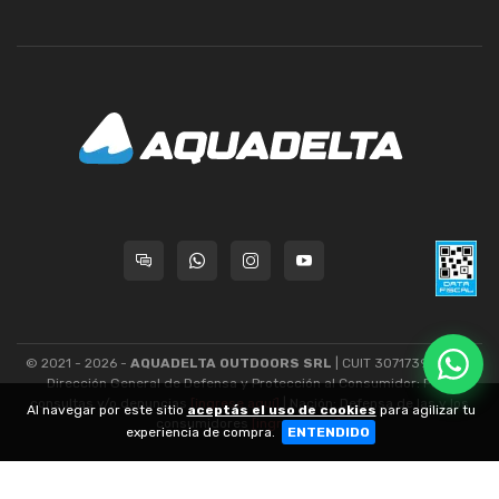
© 2021 - 2026 -
AQUADELTA OUTDOORS SRL
| CUIT 30717393445 -
Dirección General de Defensa y Protección al Consumidor: Para
consultas y/o denuncias
[ingrese aquí]
| Nación: Defensa de las y los
Al navegar por este sitio
aceptás el uso de cookies
para agilizar tu
consumidores
[ingrese aquí]
.
experiencia de compra.
ENTENDIDO
nubixstore®
v13.08.1