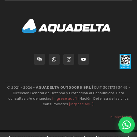
© 2021 - 2026 -
AQUADELTA OUTDOORS SRL
| CUIT 30717393445 -
Dirección General de Defensa y Protección al Consumidor: Para
consultas y/o denuncias
[ingrese aquí]
| Nación: Defensa de las y los
consumidores
[ingrese aquí]
.
nubixstore®
v13.08.1