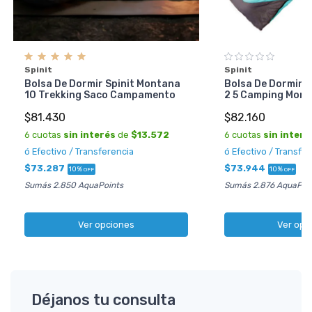
Spinit
Spinit
Bolsa De Dormir Spinit Montana
Bolsa De Dormir S
10 Trekking Saco Campamento
2 5 Camping Mon
$81.430
$82.160
6 cuotas
sin interés
de
$13.572
6 cuotas
sin interé
ó Efectivo / Transferencia
ó Efectivo / Transfe
$73.287
$73.944
10%
10%
OFF
OFF
Sumás 2.850 AquaPoints
Sumás 2.876 AquaPoi
Ver opciones
Ver opc
Déjanos tu consulta