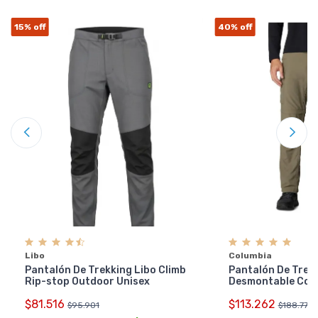
15%
off
40%
off
Libo
Columbia
Pantalón De Trekking Libo Climb
Pantalón De Trek
Rip-stop Outdoor Unisex
Desmontable Col
$81.516
$113.262
$95.901
$188.770