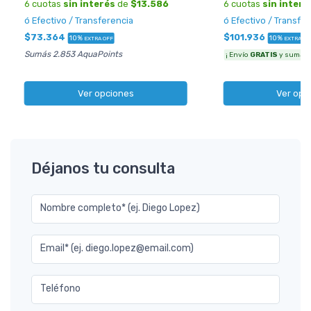
6 cuotas
sin interés
de
$13.586
6 cuotas
sin interé
ó Efectivo / Transferencia
ó Efectivo / Transfe
$73.364
$101.936
10%
10%
EXTRA OFF
EXTRA OF
Sumás 2.853 AquaPoints
¡ Envío
GRATIS
y sumás 3
Ver opciones
Ver opc
Déjanos tu consulta
Nombre completo* (ej. Diego Lopez)
Email* (ej. diego.lopez@email.com)
Teléfono