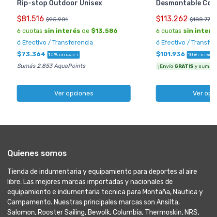
Rip-stop Outdoor Unisex
Desmontable Col
$81.516
$113.262
$95.901
$188.770
6 cuotas
sin interés
de
$13.586
6 cuotas
sin interé
ó Efectivo / Transferencia
ó Efectivo / Transfe
$73.364
$101.936
10%
10%
EXTRA OFF
EXTRA OF
Sumás 2.853 AquaPoints
¡ Envío
GRATIS
y sumás 3
Ver opciones
Ver opc
Quienes somos
Tienda de indumentaria y equipamiento para deportes al aire
libre. Las mejores marcas importadas y nacionales de
equipamiento e indumentaria tecnica para Montaña, Nautica y
Campamento. Nuestras principales marcas son Ansilta,
Salomon, Rooster Sailing, Bewolk, Columbia, Thermoskin, NRS,