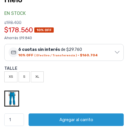
EN STOCK
198.400
$
$178.560
10% OFF
Ahorrás
19.840
$
6 cuotas sin interés
de $29.760
10% OFF
·
$160.704
( Efectivo / Transferencia )
TALLE
XS
S
XL
Agregar al carrito