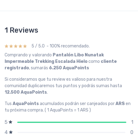
1 Reviews
5 / 5.0 - 100% recomendado.
Comprando y valorando
Pantalón Libo Nunatak
Impermeable Trekking Escalada Hielo
como
cliente
registrado
, sumarás
6.250 AquaPoints
Si consideramos que tu review es valioso para nuestra
comunidad duplicaremos tus puntos y podrás sumas hasta
12.500 AquaPoints
.
Tus
AquaPoints
acumulados podrán ser canjeados por
ARS
en
tu próxima compra. ( 1 AquaPoints = 1 ARS )
1
5
0
4