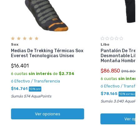
Sox
Libo
Medias De Trekking Térmicas Sox
Pantalón De Trek
Everest Tecnologicas Unisex
Desmontable Libo
Montaña Hombre
$16.401
$86.850
$115.800
6 cuotas
sin interés
de
$2.734
6 cuotas
sin interé
ó Efectivo / Transferencia
ó Efectivo / Transfe
$14.761
10%
OFF
$78.165
10%
EXTRA OFF
Sumás 574 AquaPoints
Sumás 3.040 AquaPoi
Ver opciones
Ver opc