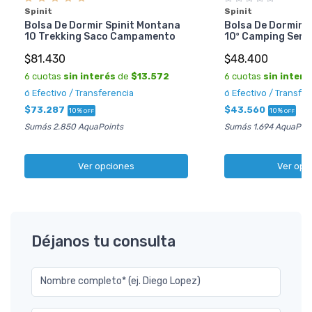
Spinit
Spinit
Bolsa De Dormir Spinit Montana
Bolsa De Dormir Sp
10 Trekking Saco Campamento
10º Camping Send
$81.430
$48.400
6 cuotas
sin interés
de
$13.572
6 cuotas
sin interé
ó Efectivo / Transferencia
ó Efectivo / Transfe
$73.287
$43.560
10%
10%
OFF
OFF
Sumás 2.850 AquaPoints
Sumás 1.694 AquaPoin
Ver opciones
Ver opc
Déjanos tu consulta
Nombre completo* (ej. Diego Lopez)