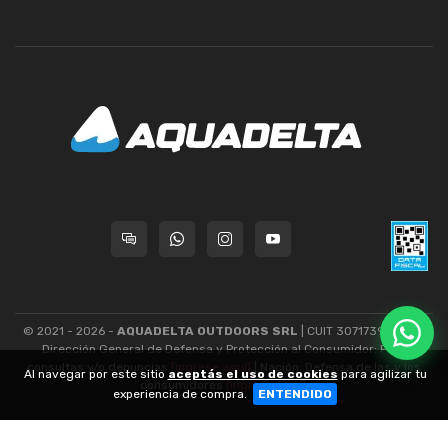
© 2021 - 2026 -
AQUADELTA OUTDOORS SRL
| CUIT 30717393445 -
Dirección General de Defensa y Protección al Consumidor: Para
consultas y/o denuncias
[ingrese aquí]
| Nación: Defensa de las y los
Al navegar por este sitio
aceptás el uso de cookies
para agilizar tu
consumidores
[ingrese aquí]
.
experiencia de compra.
ENTENDIDO
nubixstore®
v13.08.1