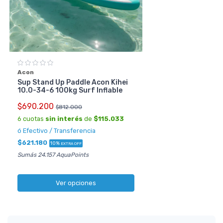
Acon
Sup Stand Up Paddle Acon Kihei
10.0-34-6 100kg Surf Inflable
$690.200
$812.000
6 cuotas
sin interés
de
$115.033
ó Efectivo / Transferencia
$621.180
10%
EXTRA OFF
Sumás 24.157 AquaPoints
Ver opciones