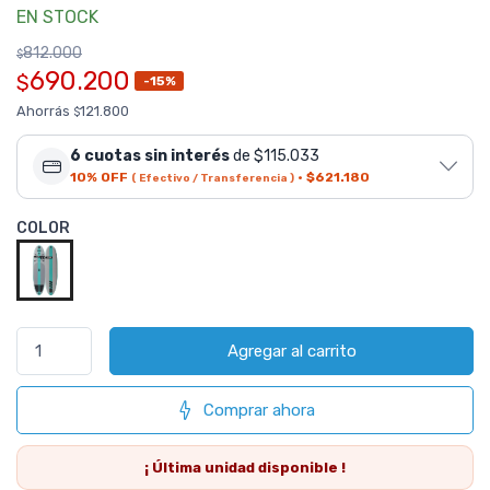
EN STOCK
812.000
$
690.200
$
-15%
Ahorrás
121.800
$
6 cuotas sin interés
de $115.033
10% OFF
·
$621.180
( Efectivo / Transferencia )
COLOR
Agregar al carrito
Comprar ahora
¡ Última
unidad
disponible !