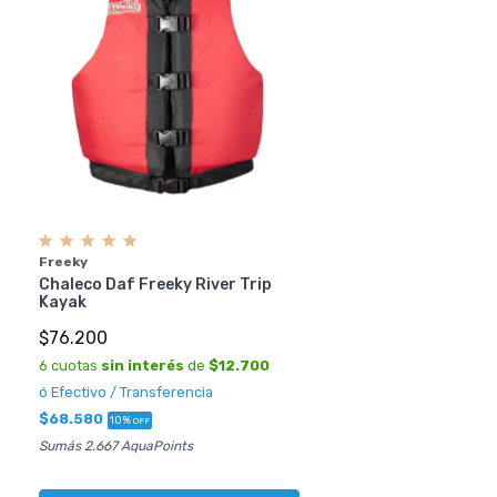
Freeky
Chaleco Daf Freeky River Trip
Kayak
$76.200
6 cuotas
sin interés
de
$12.700
ó Efectivo / Transferencia
$68.580
10%
OFF
Sumás 2.667 AquaPoints