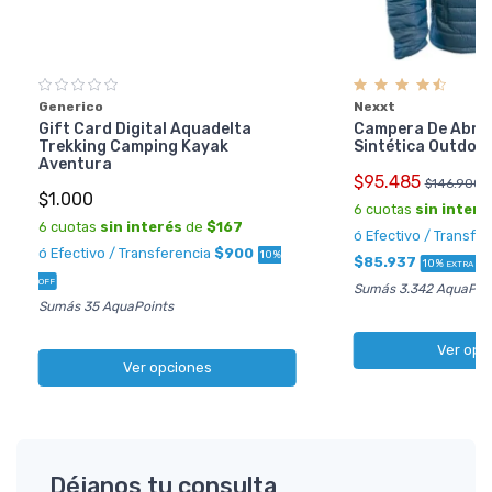
Generico
Nexxt
Gift Card Digital Aquadelta
Campera De Abrig
Trekking Camping Kayak
Sintética Outdoo
Aventura
$95.485
$146.900
$1.000
6 cuotas
sin interé
6 cuotas
sin interés
de
$167
ó Efectivo / Transfe
ó Efectivo / Transferencia
$900
10%
$85.937
10%
EXTRA OFF
OFF
Sumás 3.342 AquaPoi
Sumás 35 AquaPoints
Ver opc
Ver opciones
Déjanos tu consulta