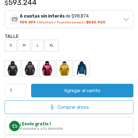
593.244
$
6 cuotas sin interés
de $98.874
10% OFF
·
$533.920
( Efectivo / Transferencia )
TALLE
S
M
L
XL
Agregar al carrito
Comprar ahora
¡ Envío gratis !
A sucursal o a tu domicilio