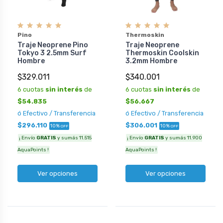
Pino
Thermoskin
Traje Neoprene Pino
Traje Neoprene
Tokyo 3 2.5mm Surf
Thermoskin Coolskin
Hombre
3.2mm Hombre
$329.011
$340.001
6 cuotas
sin interés
de
6 cuotas
sin interés
de
$54.835
$56.667
ó Efectivo / Transferencia
ó Efectivo / Transferencia
$296.110
$306.001
10%
10%
OFF
OFF
¡ Envío
GRATIS
y sumás 11.515
¡ Envío
GRATIS
y sumás 11.900
AquaPoints !
AquaPoints !
Ver opciones
Ver opciones