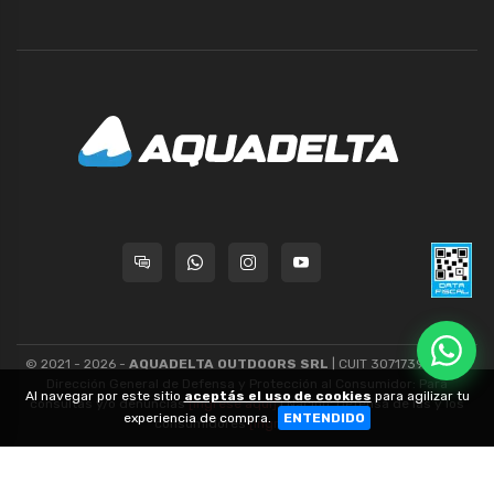
© 2021 - 2026 -
AQUADELTA OUTDOORS SRL
| CUIT 30717393445 -
Dirección General de Defensa y Protección al Consumidor: Para
Al navegar por este sitio
aceptás el uso de cookies
para agilizar tu
consultas y/o denuncias
[ingrese aquí]
| Nación: Defensa de las y los
experiencia de compra.
ENTENDIDO
consumidores
[ingrese aquí]
.
nubixstore®
v13.08.1