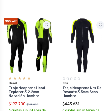
35%
off
Head
Nrs
Traje Neoprene Head
Traje Neoprene Nrs De
Explorer 3.2.2mm
Rescate 3.5mm Seco
Natación Hombre
Hombre
$193.700
$443.631
$298.000
6 cuotas
sin interés
de
6 cuotas
sin interés
de