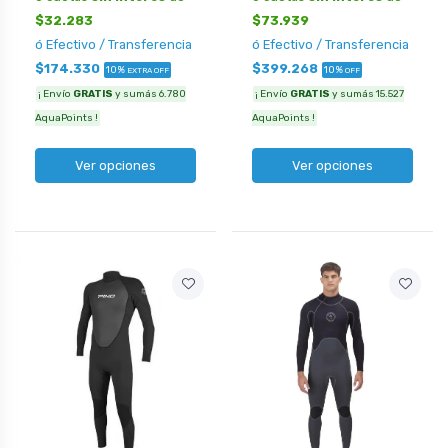
$32.283
$73.939
ó Efectivo / Transferencia
ó Efectivo / Transferencia
$174.330
$399.268
10%
10%
EXTRA OFF
OFF
¡ Envío
GRATIS
y sumás 6.780
¡ Envío
GRATIS
y sumás 15.527
AquaPoints !
AquaPoints !
Ver opciones
Ver opciones