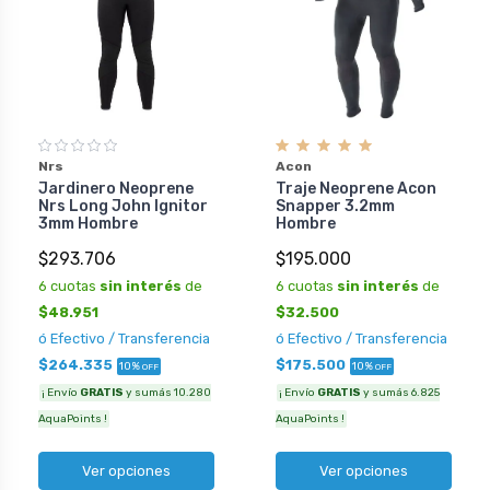
Nrs
Acon
Jardinero Neoprene
Traje Neoprene Acon
Nrs Long John Ignitor
Snapper 3.2mm
3mm Hombre
Hombre
$293.706
$195.000
6 cuotas
sin interés
de
6 cuotas
sin interés
de
$48.951
$32.500
ó Efectivo / Transferencia
ó Efectivo / Transferencia
$264.335
$175.500
10%
10%
OFF
OFF
¡ Envío
GRATIS
y sumás 10.280
¡ Envío
GRATIS
y sumás 6.825
AquaPoints !
AquaPoints !
Ver opciones
Ver opciones