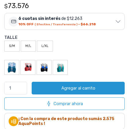
73.576
$
6 cuotas sin interés
de $12.263
10% OFF
·
$66.218
( Efectivo / Transferencia )
TALLE
S/M
M/L
L/XL
Agregar al carrito
Comprar ahora
¡ Con la compra de este producto sumás
2.575
AquaPoints !