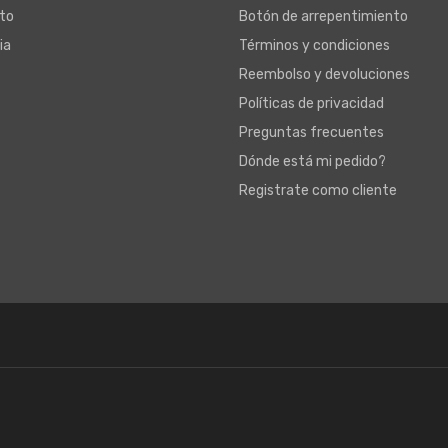
to
Botón de arrepentimiento
ia
Términos y condiciones
Reembolso y devoluciones
Políticas de privacidad
Preguntas frecuentes
Dónde está mi pedido?
Registrate como cliente