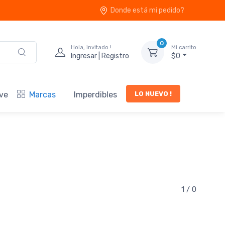
Donde está mi pedido?
0
Hola, invitado !
Mi carrito
Ingresar | Registro
$0
LO NUEVO !
ve
Marcas
Imperdibles
1 / 0