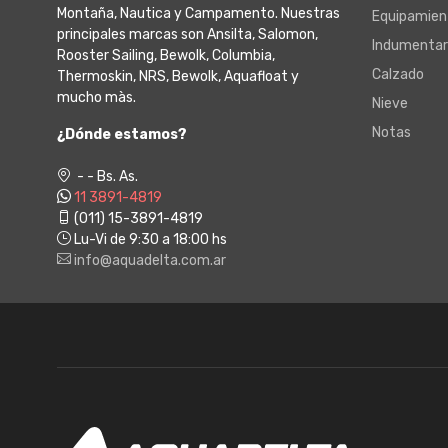
Montaña, Nautica y Campamento. Nuestras
Equipamien
principales marcas son Ansilta, Salomon,
Indumentar
Rooster Sailing, Bewolk, Columbia,
Calzado
Thermoskin, NRS, Bewolk, Aquafloat y
mucho màs.
Nieve
Notas
¿Dónde estamos?
- - Bs. As.
11 3891-4819
(011) 15-3891-4819
Lu-Vi de 9:30 a 18:00 hs
info@aquadelta.com.ar