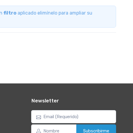
un
filtro
aplicado elimínelo para ampliar su
Newsletter
Subscribirme