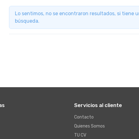
Lo sentimos, no se encontraron resultados, si tiene 
búsqueda.
as
Servicios al cliente
Contacto
Quienes Somos
TU CV