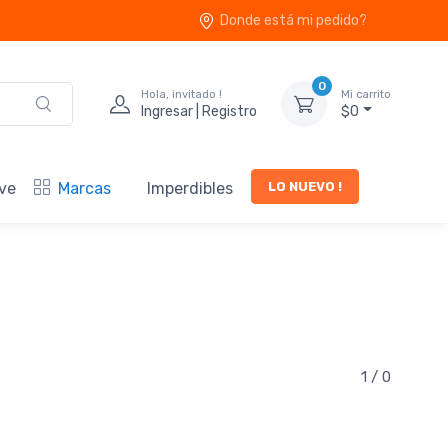
Donde está mi pedido?
0
Hola, invitado !
Mi carrito
Ingresar | Registro
$0
LO NUEVO !
ve
Marcas
Imperdibles
1 / 0