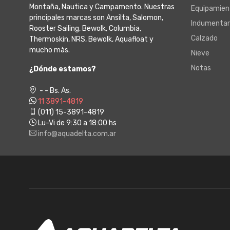
Montaña, Nautica y Campamento. Nuestras
Equipamien
principales marcas son Ansilta, Salomon,
Indumentar
Rooster Sailing, Bewolk, Columbia,
Calzado
Thermoskin, NRS, Bewolk, Aquafloat y
mucho màs.
Nieve
Notas
¿Dónde estamos?
- - Bs. As.
11 3891-4819
(011) 15-3891-4819
Lu-Vi de 9:30 a 18:00 hs
info@aquadelta.com.ar