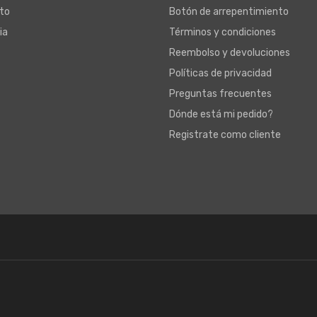
to
Botón de arrepentimiento
ia
Términos y condiciones
Reembolso y devoluciones
Políticas de privacidad
Preguntas frecuentes
Dónde está mi pedido?
Registrate como cliente