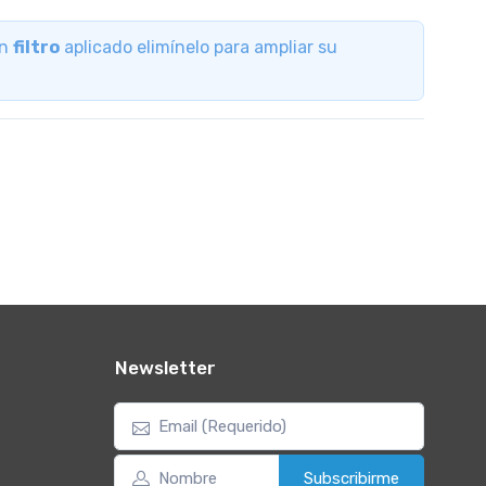
un
filtro
aplicado elimínelo para ampliar su
Newsletter
Subscribirme