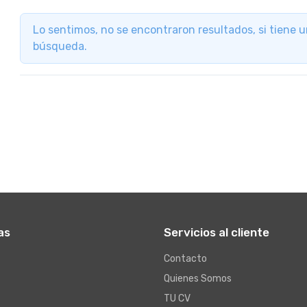
Lo sentimos, no se encontraron resultados, si tiene 
búsqueda.
as
Servicios al cliente
Contacto
Quienes Somos
TU CV