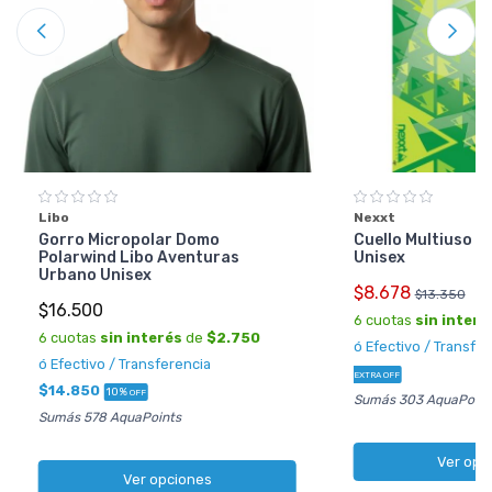
Libo
Nexxt
Gorro Micropolar Domo
Cuello Multiuso Ne
Polarwind Libo Aventuras
Unisex
Urbano Unisex
$8.678
$13.350
$16.500
6 cuotas
sin interé
6 cuotas
sin interés
de
$2.750
ó Efectivo / Transfe
ó Efectivo / Transferencia
EXTRA OFF
$14.850
10%
OFF
Sumás 303 AquaPoint
Sumás 578 AquaPoints
Ver opc
Ver opciones