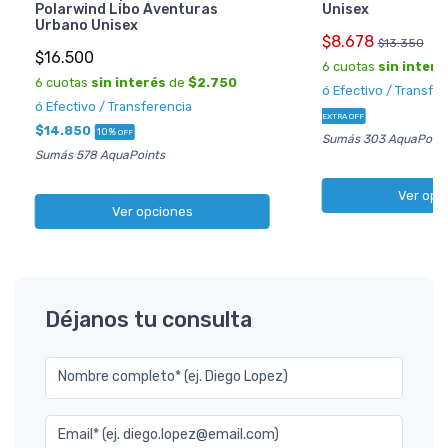
Polarwind Libo Aventuras
Unisex
Urbano Unisex
$8.678
$13.350
$16.500
6 cuotas
sin interé
6 cuotas
sin interés
de
$2.750
ó Efectivo / Transfe
ó Efectivo / Transferencia
EXTRA OFF
$14.850
10%
OFF
Sumás 303 AquaPoint
Sumás 578 AquaPoints
Ver opc
Ver opciones
Déjanos tu consulta
Nombre completo* (ej. Diego Lopez)
Email* (ej. diego.lopez@email.com)