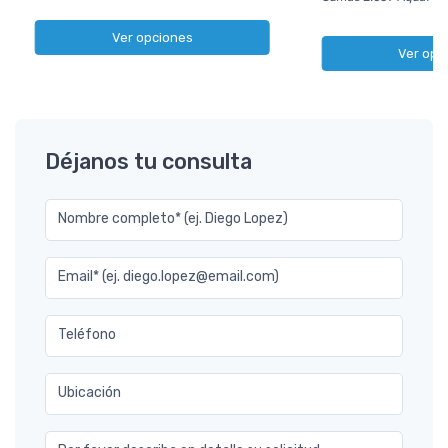
Ver opciones
Ver opc
Déjanos tu consulta
Nombre completo* (ej. Diego Lopez)
Email* (ej. diego.lopez@email.com)
Teléfono
Ubicación