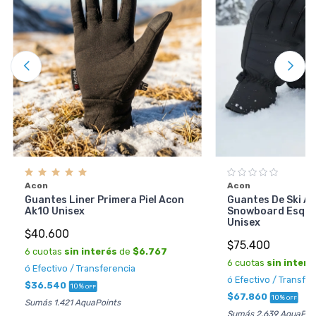
Acon
Acon
Guantes Liner Primera Piel Acon
Guantes De Ski Ac
Ak10 Unisex
Snowboard Esqui
Unisex
$40.600
$75.400
6 cuotas
sin interés
de
$6.767
6 cuotas
sin interé
ó Efectivo / Transferencia
ó Efectivo / Transfe
$36.540
10%
OFF
$67.860
10%
OFF
Sumás 1.421 AquaPoints
Sumás 2.639 AquaPoi