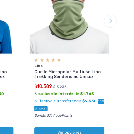
Libo
Cue
Sen
Libo
Libo
Cuello Micropolar Multiuso Libo
$10
sex
Trekking Senderismo Unisex
6 cu
$10.589
$13.236
ó Ef
50
6 cuotas
sin interés
de
$1.765
OFF
ó Efectivo / Transferencia
$9.530
10%
Sumá
EXTRA OFF
Sumás 371 AquaPoints
Ver opciones