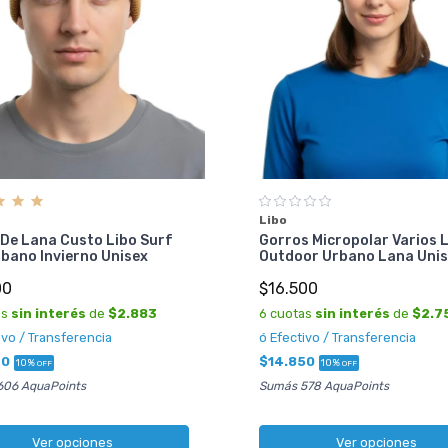
Libo
 De Lana Custo Libo Surf
Gorros Micropolar Varios 
rbano Invierno Unisex
Outdoor Urbano Lana Uni
00
$16.500
as
sin interés
de
$2.883
6 cuotas
sin interés
de
$2.7
ivo / Transferencia
ó Efectivo / Transferencia
70
$14.850
10%
10%
OFF
OFF
606 AquaPoints
Sumás 578 AquaPoints
Ver opciones
Ver opciones