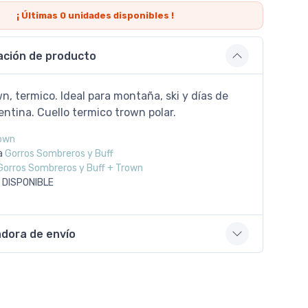
¡ Últimas
0
unidades disponibles !
ación de producto
n, termico. Ideal para montaña, ski y días de
entina. Cuello termico trown polar.
own
a
Gorros Sombreros y Buff
Gorros Sombreros y Buff + Trown
 DISPONIBLE
adora de envío