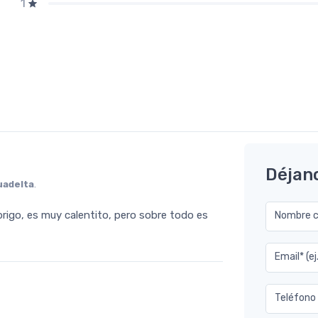
1
Déjan
uadelta
.
rigo, es muy calentito, pero sobre todo es
Nombre co
Email* (e
Teléfono