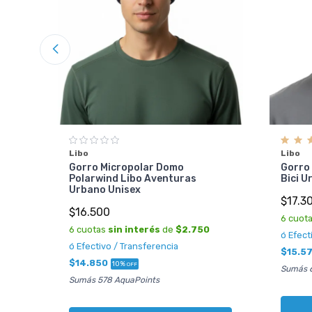
Libo
Libo
Gorro Micropolar Domo
Gorro
Polarwind Libo Aventuras
Bici U
Urbano Unisex
$17.3
$16.500
6 cuot
6 cuotas
sin interés
de
$2.750
ó Efect
ó Efectivo / Transferencia
$15.5
$14.850
10%
OFF
Sumás 
Sumás 578 AquaPoints