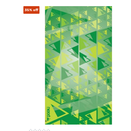
35%
off