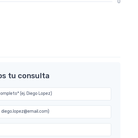
0
os tu consulta
mpleto* (ej. Diego Lopez)
j. diego.lopez@email.com)