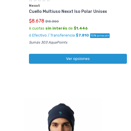
Nexxt
Cuello Multiuso Nexxt Iso Polar Unisex
$8.678
$13.350
6 cuotas
sin interés
de
$1.446
ó Efectivo / Transferencia
$7.810
10%
EXTRA OFF
Sumás 303 AquaPoints
Ver opciones