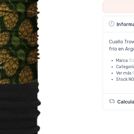
Inform
Cuello Trow
frío en Arg
Marca
Tr
Categorí
Ver más
Stock
NO
Calcul