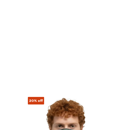
20%
off