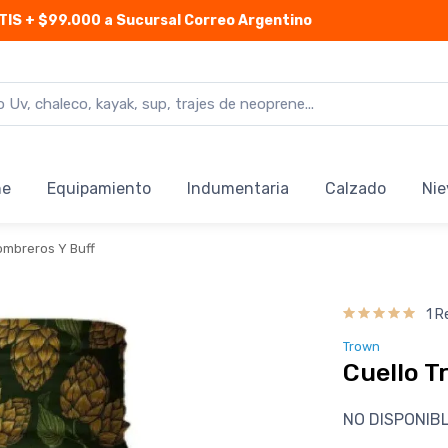
TIS
+ $99.000 a Sucursal Correo Argentino
ne
Equipamiento
Indumentaria
Calzado
Nie
ombreros Y Buff
1 R
Trown
Cuello T
NO DISPONIB