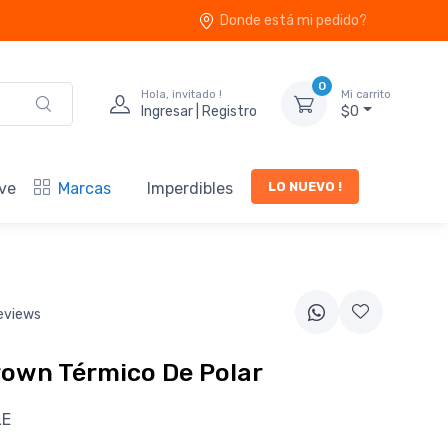
Donde está mi pedido?
0
Hola, invitado !
Mi carrito
Ingresar | Registro
$0
LO NUEVO !
ve
Marcas
Imperdibles
eviews
rown Térmico De Polar
LE