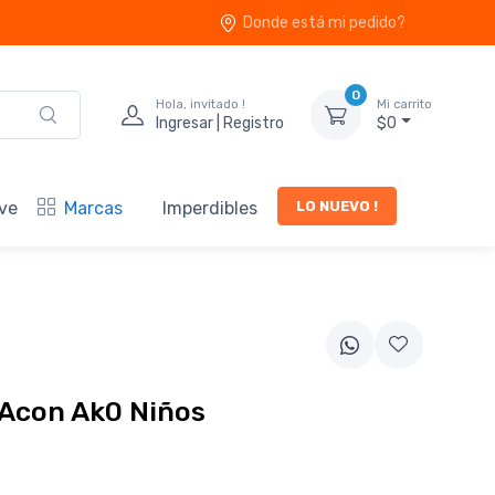
Donde está mi pedido?
0
Hola, invitado !
Mi carrito
Ingresar | Registro
$0
LO NUEVO !
ve
Marcas
Imperdibles
 Acon Ak0 Niños