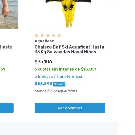
Pino
Ale
Tall
Aquafloat
 Hasta
Chaleco Daf Ski Aquafloat Hasta
$29
35 Kg Salvavidas Naval Niños
6 cu
$95.106
ó Ef
851
6 cuotas
sin interés
de
$15.851
$26
ó Efectivo / Transferencia
Sumá
$85.595
10%
OFF
Sumás 3.329 AquaPoints
Ver opciones