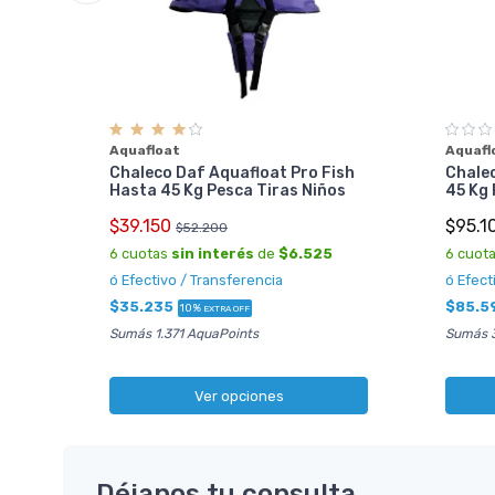
yron
s
Aquafloat
Aquafl
Chaleco Daf Aquafloat Pro Fish
Chalec
Hasta 45 Kg Pesca Tiras Niños
45 Kg
0
$39.150
$95.1
$52.200
6 cuotas
sin interés
de
$6.525
6 cuot
ó Efectivo / Transferencia
ó Efect
$35.235
$85.5
10%
EXTRA OFF
Sumás 1.371 AquaPoints
Sumás 3
Ver opciones
Déjanos tu consulta