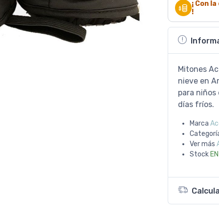
¡ Con l
!
Inform
Mitones Aco
nieve en A
para niños 
días fríos.
Marca
Ac
Categorí
Ver más
Stock
EN
Calcul