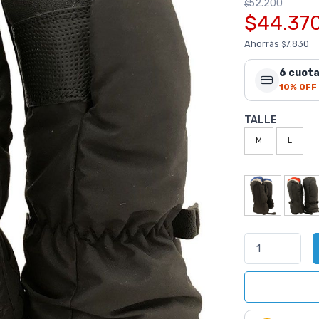
52.200
$
$44.37
Ahorrás
7.830
$
6 cuota
10% OFF
TALLE
M
L