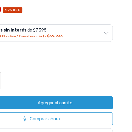
0
15% OFF
s sin interés
de $7.395
·
$39.933
( Efectivo / Transferencia )
Agregar al carrito
Comprar ahora