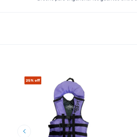
25%
off