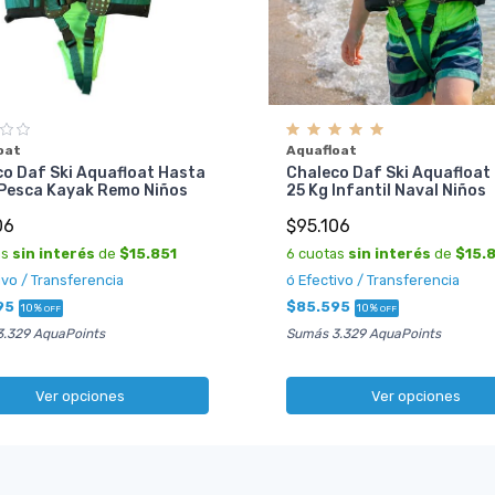
oat
Aquafloat
o Daf Ski Aquafloat Hasta
Chaleco Daf Ski Aquafloat
 Pesca Kayak Remo Niños
25 Kg Infantil Naval Niños
06
$95.106
as
sin interés
de
$15.851
6 cuotas
sin interés
de
$15.
ivo / Transferencia
ó Efectivo / Transferencia
95
$85.595
10%
10%
OFF
OFF
.329 AquaPoints
Sumás 3.329 AquaPoints
Ver opciones
Ver opciones