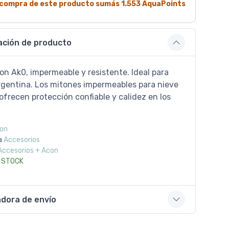
a compra de este producto sumás
1.553
AquaPoints
ación de producto
n Ak0, impermeable y resistente. Ideal para
rgentina. Los mitones impermeables para nieve
ofrecen protección confiable y calidez en los
on
a
Accesorios
Accesorios + Acon
 STOCK
adora de envío