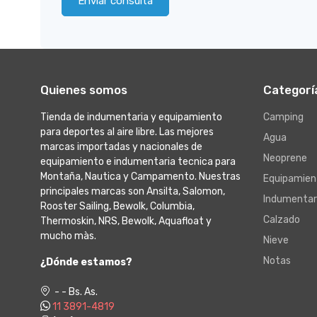
Enviar consulta
Quienes somos
Categorí
Tienda de indumentaria y equipamiento
Camping
para deportes al aire libre. Las mejores
Agua
marcas importadas y nacionales de
Neoprene
equipamiento e indumentaria tecnica para
Montaña, Nautica y Campamento. Nuestras
Equipamien
principales marcas son Ansilta, Salomon,
Indumentar
Rooster Sailing, Bewolk, Columbia,
Calzado
Thermoskin, NRS, Bewolk, Aquafloat y
mucho màs.
Nieve
Notas
¿Dónde estamos?
- - Bs. As.
11 3891-4819