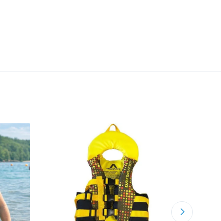
15%
of