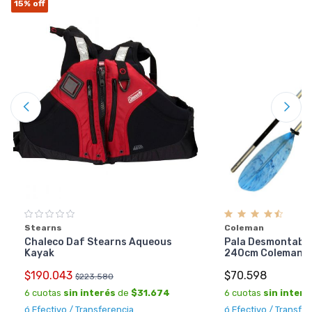
15%
off
Coleman
Stearns
Pala Desmontable
Chaleco Daf Stearns Aqueous
240cm Coleman 
Kayak
$70.598
$190.043
$223.580
6 cuotas
sin interé
6 cuotas
sin interés
de
$31.674
ó Efectivo / Transfe
ó Efectivo / Transferencia