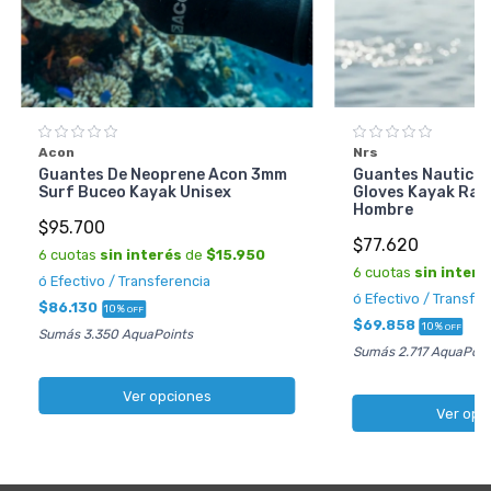
Acon
Nrs
Guantes De Neoprene Acon 3mm
Guantes Nauticos
Surf Buceo Kayak Unisex
Gloves Kayak Raf
Hombre
$95.700
$77.620
6 cuotas
sin interés
de
$15.950
6 cuotas
sin interé
ó Efectivo / Transferencia
ó Efectivo / Transfe
$86.130
10%
OFF
$69.858
10%
OFF
Sumás 3.350 AquaPoints
Sumás 2.717 AquaPoin
Ver opciones
Ver opc