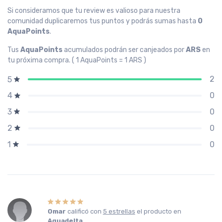
Si consideramos que tu review es valioso para nuestra
comunidad duplicaremos tus puntos y podrás sumas hasta
0
AquaPoints
.
Tus
AquaPoints
acumulados podrán ser canjeados por
ARS
en
tu próxima compra. ( 1 AquaPoints = 1 ARS )
2
5
0
4
0
3
0
2
0
1
Omar
calificó con
5 estrellas
el producto en
Aquadelta
.