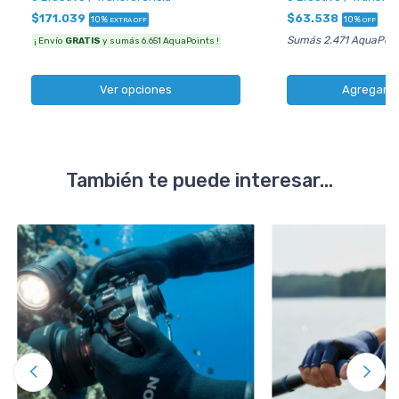
$63.538
$171.039
10%
10%
OFF
EXTRA OFF
Sumás 2.471 AquaPoin
¡ Envío
GRATIS
y sumás 6.651 AquaPoints !
Agregar al
Ver opciones
También te puede interesar...