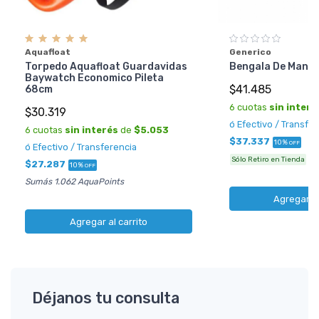
Aquafloat
Generico
Torpedo Aquafloat Guardavidas
Bengala De Mano 
Baywatch Economico Pileta
$41.485
68cm
6 cuotas
sin interé
$30.319
ó Efectivo / Transfe
6 cuotas
sin interés
de
$5.053
$37.337
10%
OFF
ó Efectivo / Transferencia
Sólo Retiro en Tienda
$27.287
10%
OFF
Sumás 1.062 AquaPoints
Agregar al
Agregar al carrito
Déjanos tu consulta