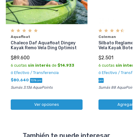
Aquafloat
Coleman
Chaleco Daf Aquafloat Dingey
Silbato Reglamen
Kayak Remo Vela Ding Optimist
Vela Kayak Bote A
$89.600
$2.501
6 cuotas
sin interés
de
$14.933
6 cuotas
sin interé
ó Efectivo / Transferencia
ó Efectivo / Transfe
$80.640
10%
OFF
OFF
Sumás 3.136 AquaPoints
Sumás 88 AquaPoints
Ver opciones
Agregar al
También te puede interesar...