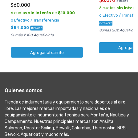
$8.076
$16.151
$60.000
6 cuotas
sin interé
6 cuotas
sin interés
de
$10.000
ó Efectivo / Transfe
ó Efectivo / Transferencia
EXTRA OFF
$54.000
10%
OFF
Sumás 282 AquaPoint
Sumás 2.100 AquaPoints
Agregar al
Agregar al carrito
Quienes somos
Tienda de indumentaria y equipamiento para deportes al aire
libre. Las mejores marcas importadas y nacionales de
equipamiento e indumentaria tecnica para Montaña, Nautica y
Campamento. Nuestras principales marcas son Ansilta,
Salomon, Rooster Sailing, Bewolk, Columbia, Thermoskin, NRS,
Bewolk, Aquafloat y mucho màs.