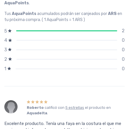
AquaPoints
.
Tus
AquaPoints
acumulados podrán ser canjeados por
ARS
en
tu próxima compra. ( 1 AquaPoints = 1 ARS )
2
5
0
4
0
3
0
2
0
1
Roberto
calificó con
5 estrellas
el producto en
Aquadelta
.
Excelente producto. Tenía una faya en la costura el que me