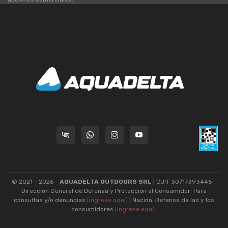
© 2021 - 2026 -
AQUADELTA OUTDOORS SRL
| CUIT 30717393445 -
Dirección General de Defensa y Protección al Consumidor: Para
consultas y/o denuncias
[ingrese aquí]
| Nación: Defensa de las y los
consumidores
[ingrese aquí]
.