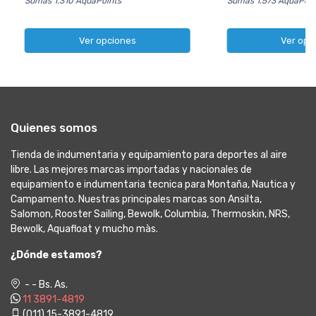
Sumás 1.573 AquaPoin
Sumás 1.310 AquaPoints
Ver opc
Ver opciones
Quienes somos
Tienda de indumentaria y equipamiento para deportes al aire
libre. Las mejores marcas importadas y nacionales de
equipamiento e indumentaria tecnica para Montaña, Nautica y
Campamento. Nuestras principales marcas son Ansilta,
Salomon, Rooster Sailing, Bewolk, Columbia, Thermoskin, NRS,
Bewolk, Aquafloat y mucho màs.
¿Dónde estamos?
- - Bs. As.
11 3891-4819
(011) 15-3891-4819