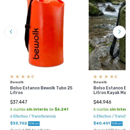
Bewolk
Bewolk
Bolso Estanco Be
Bolso Estanco Bewolk Tubo 25
Litros Kayak Mar
Litros
$44.946
$37.447
6 cuotas
sin interé
6 cuotas
sin interés
de
$6.241
ó Efectivo / Transfe
ó Efectivo / Transferencia
$40.451
$33.702
10%
10%
OFF
OFF