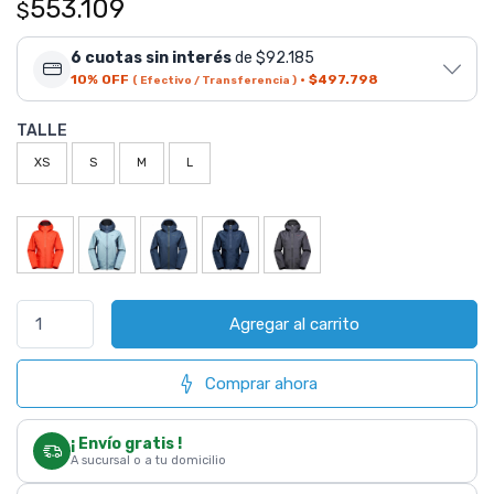
553.109
$
6 cuotas sin interés
de $92.185
10% OFF
·
$497.798
( Efectivo / Transferencia )
TALLE
XS
S
M
L
Agregar al carrito
Comprar ahora
¡ Envío gratis !
A sucursal o a tu domicilio