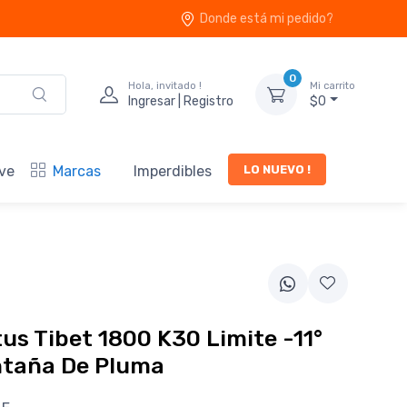
Donde está mi pedido?
0
Hola, invitado !
Mi carrito
Ingresar | Registro
$0
LO NUEVO !
ve
Marcas
Imperdibles
tus Tibet 1800 K30 Limite -11°
ntaña De Pluma