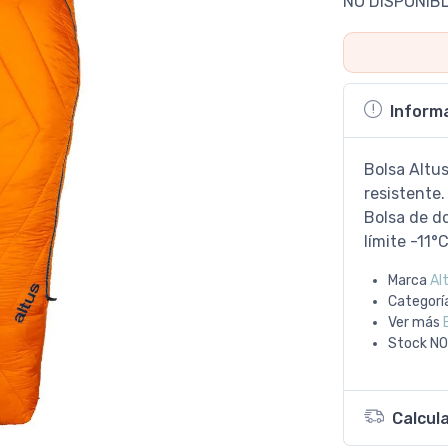
NO DISPONIB
Inform
Bolsa Altus
resistente.
Bolsa de d
límite -11°
Marca
Al
Categorí
Ver más
Stock
NO
Calcul