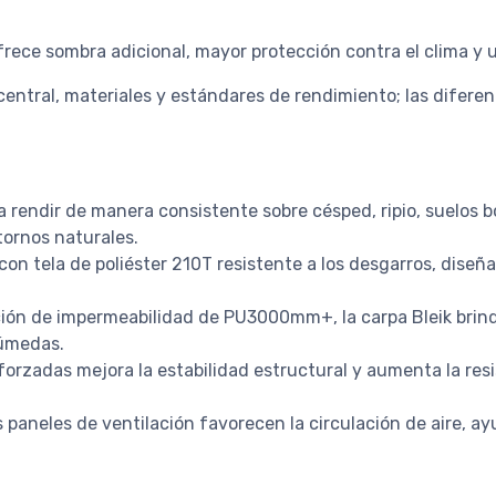
rece sombra adicional, mayor protección contra el clima y un
tral, materiales y estándares de rendimiento; las diferenc
 rendir de manera consistente sobre césped, ripio, suelos b
tornos naturales.
on tela de poliéster 210T resistente a los desgarros, diseña
ción de impermeabilidad de PU3000mm+, la carpa Bleik bri
húmedas.
eforzadas mejora la estabilidad estructural y aumenta la res
s paneles de ventilación favorecen la circulación de aire, 