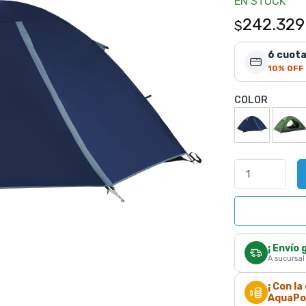
EN STOCK
242.329
$
6 cuota
10% OFF
COLOR
¡ Envío 
A sucursal
¡ Con l
AquaPoi