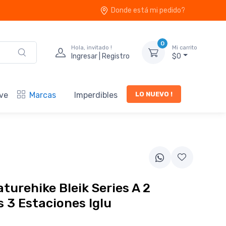
Donde está mi pedido?
0
Hola, invitado !
Mi carrito
Ingresar | Registro
$0
LO NUEVO !
ve
Marcas
Imperdibles
turehike Bleik Series A 2
 3 Estaciones Iglu