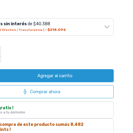
s sin interés
de $40.388
·
$218.096
( Efectivo / Transferencia )
Agregar al carrito
Comprar ahora
gratis !
 o a tu domicilio
a compra de este producto sumás
8.482
nts !