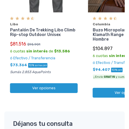
Libo
Columbia
Pantalón De Trekking Libo Climb
Buzo Micropolar 
Rip-stop Outdoor Unisex
Klamath Range 2 
Hombre
$81.516
$95.901
$104.897
6 cuotas
sin interés
de
$13.586
6 cuotas
sin interé
ó Efectivo / Transferencia
ó Efectivo / Transfe
$73.364
10%
EXTRA OFF
$94.407
10%
OFF
Sumás 2.853 AquaPoints
¡ Envío
GRATIS
y sumás 3
Ver opciones
Ver opc
Déjanos tu consulta