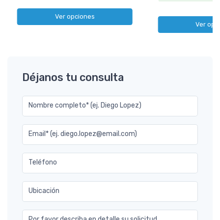
Ver opciones
Ver opc
Déjanos tu consulta
Nombre completo* (ej. Diego Lopez)
Email* (ej. diego.lopez@email.com)
Teléfono
Ubicación
Por favor describa en detalle su solicitud