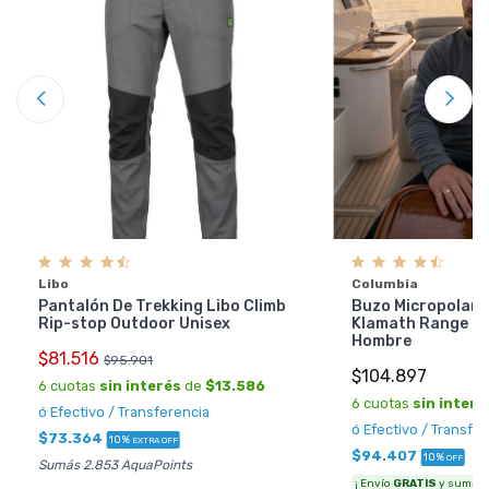
Libo
Columbia
Pantalón De Trekking Libo Climb
Buzo Micropolar 
Rip-stop Outdoor Unisex
Klamath Range 2 
Hombre
$81.516
$95.901
$104.897
6 cuotas
sin interés
de
$13.586
6 cuotas
sin interé
ó Efectivo / Transferencia
ó Efectivo / Transfe
$73.364
10%
EXTRA OFF
$94.407
10%
OFF
Sumás 2.853 AquaPoints
¡ Envío
GRATIS
y sumás 3