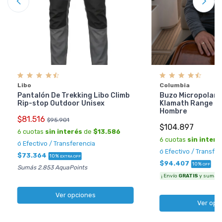
Libo
Columbia
Pantalón De Trekking Libo Climb
Buzo Micropolar 
Rip-stop Outdoor Unisex
Klamath Range 2 
Hombre
$81.516
$95.901
$104.897
6 cuotas
sin interés
de
$13.586
6 cuotas
sin interé
ó Efectivo / Transferencia
ó Efectivo / Transfe
$73.364
10%
EXTRA OFF
$94.407
10%
OFF
Sumás 2.853 AquaPoints
¡ Envío
GRATIS
y sumás 3
Ver opciones
Ver opc