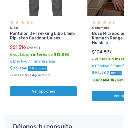
Libo
Columbia
Pantalón De Trekking Libo Climb
Buzo Micropolar 
Rip-stop Outdoor Unisex
Klamath Range 2 
Hombre
$81.516
$95.901
$104.897
6 cuotas
sin interés
de
$13.586
6 cuotas
sin interé
ó Efectivo / Transferencia
ó Efectivo / Transfe
$73.364
10%
EXTRA OFF
$94.407
10%
OFF
Sumás 2.853 AquaPoints
¡ Envío
GRATIS
y sumás 3
Ver opciones
Ver opc
Déjanos tu consulta