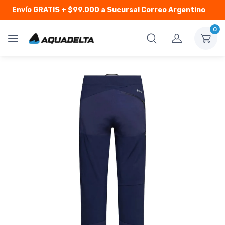
Envío GRATIS
+ $99.000 a Sucursal Correo Argentino
0