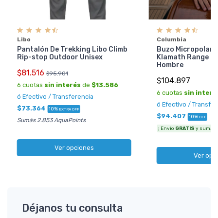
Libo
Columbia
Pantalón De Trekking Libo Climb
Buzo Micropolar 
Rip-stop Outdoor Unisex
Klamath Range 2 
Hombre
$81.516
$95.901
$104.897
6 cuotas
sin interés
de
$13.586
6 cuotas
sin interé
ó Efectivo / Transferencia
ó Efectivo / Transfe
$73.364
10%
EXTRA OFF
$94.407
10%
OFF
Sumás 2.853 AquaPoints
¡ Envío
GRATIS
y sumás 3
Ver opciones
Ver opc
Déjanos tu consulta