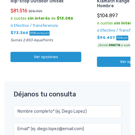
Rip-stop Outdoor Unisex
Klamath Range 2 
Hombre
$81.516
$95.901
$104.897
6 cuotas
sin interés
de
$13.586
6 cuotas
sin interé
ó Efectivo / Transferencia
ó Efectivo / Transfe
$73.364
10%
EXTRA OFF
$94.407
10%
OFF
Sumás 2.853 AquaPoints
¡ Envío
GRATIS
y sumás 3
Ver opciones
Ver opc
Déjanos tu consulta
Nombre completo* (ej. Diego Lopez)
Email* (ej. diego.lopez@email.com)