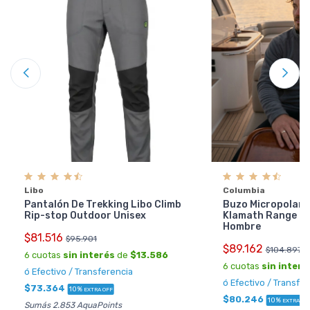
Libo
Columbia
Pantalón De Trekking Libo Climb
Buzo Micropolar 
Rip-stop Outdoor Unisex
Klamath Range 2 
Hombre
$81.516
$95.901
$89.162
$104.897
6 cuotas
sin interés
de
$13.586
6 cuotas
sin interé
ó Efectivo / Transferencia
ó Efectivo / Transfe
$73.364
10%
EXTRA OFF
$80.246
10%
EXTRA OF
Sumás 2.853 AquaPoints