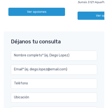
Sumás 3.121 AquaPoin
Ver opciones
Ver opc
Déjanos tu consulta
Nombre completo* (ej. Diego Lopez)
Email* (ej. diego.lopez@email.com)
Teléfono
Ubicación