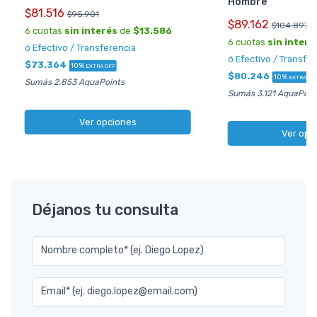
Hombre
$81.516
$95.901
$89.162
$104.897
6 cuotas
sin interés
de
$13.586
6 cuotas
sin interé
ó Efectivo / Transferencia
ó Efectivo / Transfe
$73.364
10%
EXTRA OFF
$80.246
10%
EXTRA OF
Sumás 2.853 AquaPoints
Sumás 3.121 AquaPoin
Ver opciones
Ver opc
Déjanos tu consulta
Nombre completo* (ej. Diego Lopez)
Email* (ej. diego.lopez@email.com)