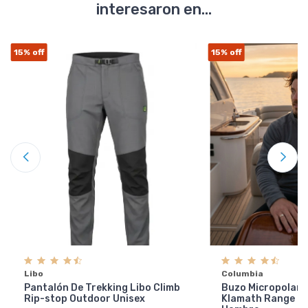
interesaron en...
15%
off
15%
off
Libo
Columbia
Pantalón De Trekking Libo Climb
Buzo Micropolar 
Rip-stop Outdoor Unisex
Klamath Range 2 