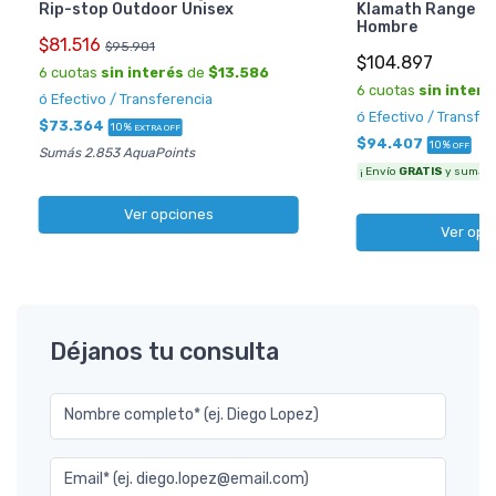
Rip-stop Outdoor Unisex
Klamath Range 2 
Hombre
$81.516
$95.901
$104.897
6 cuotas
sin interés
de
$13.586
6 cuotas
sin interé
ó Efectivo / Transferencia
ó Efectivo / Transfe
$73.364
10%
EXTRA OFF
$94.407
10%
OFF
Sumás 2.853 AquaPoints
¡ Envío
GRATIS
y sumás 3
Ver opciones
Ver opc
Déjanos tu consulta
Nombre completo* (ej. Diego Lopez)
Email* (ej. diego.lopez@email.com)