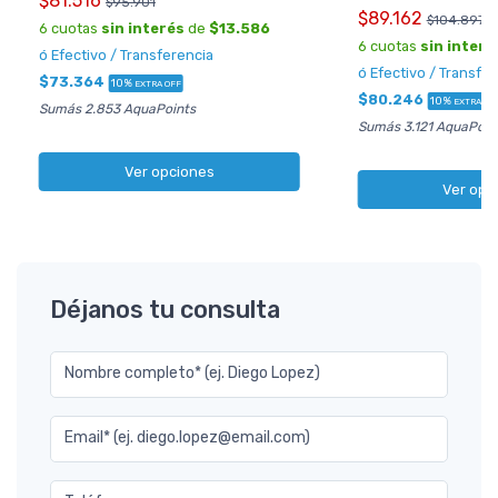
$81.516
$95.901
$89.162
$104.897
6 cuotas
sin interés
de
$13.586
6 cuotas
sin interé
ó Efectivo / Transferencia
ó Efectivo / Transfe
$73.364
10%
EXTRA OFF
$80.246
10%
EXTRA OF
Sumás 2.853 AquaPoints
Sumás 3.121 AquaPoin
Ver opciones
Ver opc
Déjanos tu consulta
Nombre completo* (ej. Diego Lopez)
Email* (ej. diego.lopez@email.com)