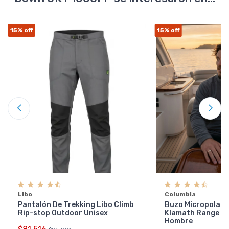
15%
off
15%
off
Libo
Columbia
Pantalón De Trekking Libo Climb
Buzo Micropolar 
Rip-stop Outdoor Unisex
Klamath Range 2 
Hombre