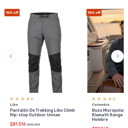
15%
off
15%
off
Libo
Columbia
Pantalón De Trekking Libo Climb
Buzo Micropolar 
Rip-stop Outdoor Unisex
Klamath Range 2 
Hombre
$81.516
$95.901