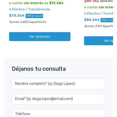
$89.162
$104.897
6 cuotas
sin interés
de
$13.586
6 cuotas
sin interé
ó Efectivo / Transferencia
ó Efectivo / Transfe
$73.364
10%
EXTRA OFF
$80.246
10%
EXTRA OF
Sumás 2.853 AquaPoints
Sumás 3.121 AquaPoin
Ver opciones
Ver opc
Déjanos tu consulta
Nombre completo* (ej. Diego Lopez)
Email* (ej. diego.lopez@email.com)
Teléfono