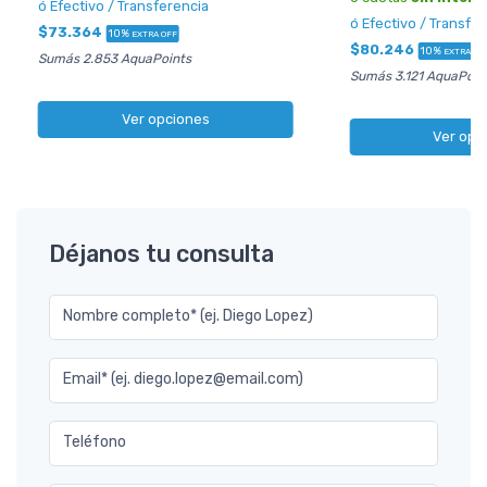
ó Efectivo / Transferencia
ó Efectivo / Transfe
$73.364
10%
EXTRA OFF
$80.246
10%
EXTRA OF
Sumás 2.853 AquaPoints
Sumás 3.121 AquaPoin
Ver opciones
Ver opc
Déjanos tu consulta
Nombre completo* (ej. Diego Lopez)
Email* (ej. diego.lopez@email.com)
Teléfono