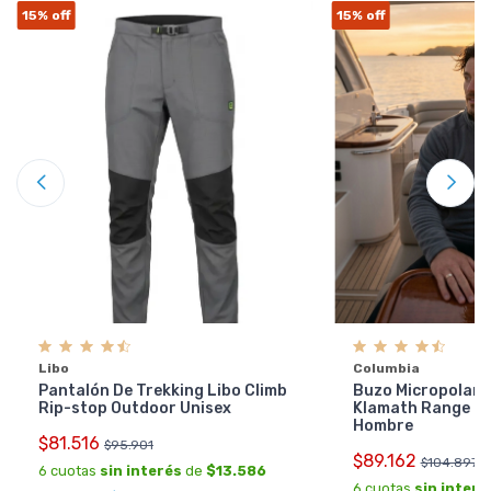
15%
off
15%
off
Libo
Columbia
Pantalón De Trekking Libo Climb
Buzo Micropolar 
Rip-stop Outdoor Unisex
Klamath Range 2 
Hombre
$81.516
$95.901
$89.162
$104.897
6 cuotas
sin interés
de
$13.586
6 cuotas
sin interé